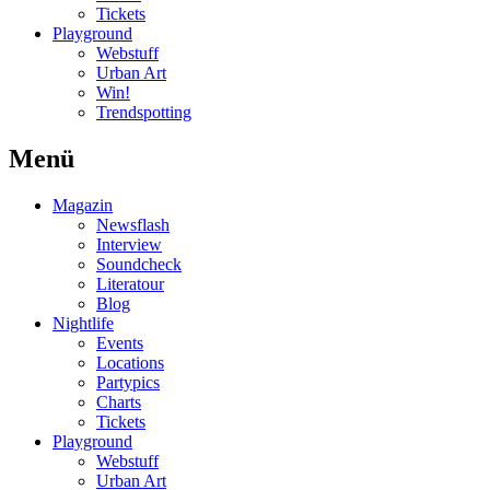
Tickets
Playground
Webstuff
Urban Art
Win!
Trendspotting
Menü
Magazin
Newsflash
Interview
Soundcheck
Literatour
Blog
Nightlife
Events
Locations
Partypics
Charts
Tickets
Playground
Webstuff
Urban Art