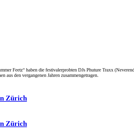
Summer Feetz“
haben die festivalerprobten DJs Phuture Traxx (Neverend
mnen aus den vergangenen Jahren zusammengetragen.
in Zürich
in Zürich