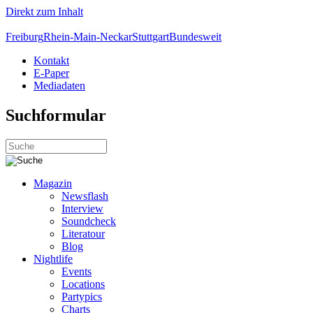
Direkt zum Inhalt
Freiburg
Rhein-Main-Neckar
Stuttgart
Bundesweit
Kontakt
E-Paper
Mediadaten
Suchformular
Magazin
Newsflash
Interview
Soundcheck
Literatour
Blog
Nightlife
Events
Locations
Partypics
Charts