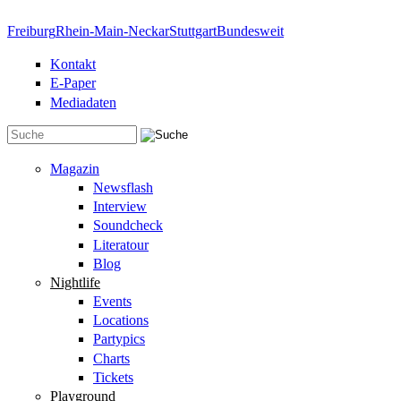
Direkt zum Inhalt
Freiburg
Rhein-Main-Neckar
Stuttgart
Bundesweit
Kontakt
E-Paper
Mediadaten
Suchformular
Magazin
Newsflash
Interview
Soundcheck
Literatour
Blog
Nightlife
Events
Locations
Partypics
Charts
Tickets
Playground