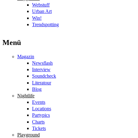
Webstuff
Urban Art
Win!
Trendspotting
Menü
Magazin
Newsflash
Interview
Soundcheck
Literatour
Blog
Nightlife
Events
Locations
Partypics
Charts
Tickets
Playground