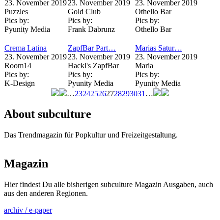
23. November 2019
23. November 2019
23. November 2019
Puzzles
Gold Club
Othello Bar
Pics by:
Pics by:
Pics by:
Pyunity Media
Frank Dabrunz
Othello Bar
Crema Latina
ZapfBar Part…
Marias Satur…
23. November 2019
23. November 2019
23. November 2019
Room14
Hackl's ZapfBar
Maria
Pics by:
Pics by:
Pics by:
K-Design
Pyunity Media
Pyunity Media
…
23
24
25
26
27
28
29
30
31
…
Seiten
About subculture
Das Trendmagazin für Popkultur und Freizeitgestaltung.
Magazin
Hier findest Du alle bisherigen subculture Magazin Ausgaben, auch
aus den anderen Regionen.
archiv / e-paper