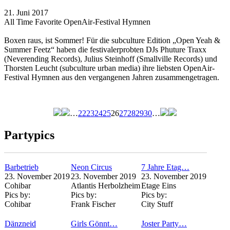
21. Juni 2017
All Time Favorite OpenAir-Festival Hymnen
Boxen raus, ist Sommer! Für die subculture Edition „Open Yeah &
Summer Feetz“
haben die festivalerprobten DJs Phuture Traxx
(Neverending Records), Julius Steinhoff (Smallville Records) und
Thorsten Leucht (subculture urban media) ihre liebsten OpenAir-
Festival Hymnen aus den vergangenen Jahren zusammengetragen.
…
22
23
24
25
26
27
28
29
30
…
Seiten
Partypics
Barbetrieb
Neon Circus
7 Jahre Etag…
23. November 2019
23. November 2019
23. November 2019
Cohibar
Atlantis Herbolzheim
Etage Eins
Pics by:
Pics by:
Pics by:
Cohibar
Frank Fischer
City Stuff
Dänzneid
Girls Gönnt…
Joster Party…