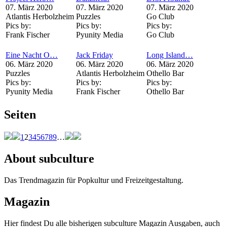
07. März 2020
07. März 2020
07. März 2020
Atlantis Herbolzheim
Puzzles
Go Club
Pics by:
Pics by:
Pics by:
Frank Fischer
Pyunity Media
Go Club
Eine Nacht O…
Jack Friday
Long Island…
06. März 2020
06. März 2020
06. März 2020
Puzzles
Atlantis Herbolzheim
Othello Bar
Pics by:
Pics by:
Pics by:
Pyunity Media
Frank Fischer
Othello Bar
Seiten
1
2
3
4
5
6
7
8
9
…
About subculture
Das Trendmagazin für Popkultur und Freizeitgestaltung.
Magazin
Hier findest Du alle bisherigen subculture Magazin Ausgaben, auch