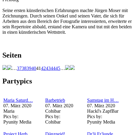
Seine ersten künstlerischen Erfahrungen machte Jürgen Moser mit
Zeichnungen. Durch seinen Onkel und seinen Vater, die sich für
Arbeiten aus dem Bereich der Fotografie interessierten, erweiterte er
sein Repertoire alsbald, erstand eine Kamera und trat mit den beiden
in einen künstlerischen Wettstreit.
Seiten
…
37
38
39
40
41
42
43
44
45
…
Partypics
Maria Saturd…
Barbetrieb
Samstag im H…
07. März 2020
07. März 2020
07. März 2020
Maria
Cohibar
Hackl's ZapfBar
Pics by:
Pics by:
Pics by:
Pyunity Media
Cohibar
Pyunity Media
Project Herb…
Dänzneid!
Dr3i Fr3unde