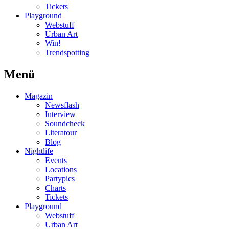
Tickets
Playground
Webstuff
Urban Art
Win!
Trendspotting
Menü
Magazin
Newsflash
Interview
Soundcheck
Literatour
Blog
Nightlife
Events
Locations
Partypics
Charts
Tickets
Playground
Webstuff
Urban Art