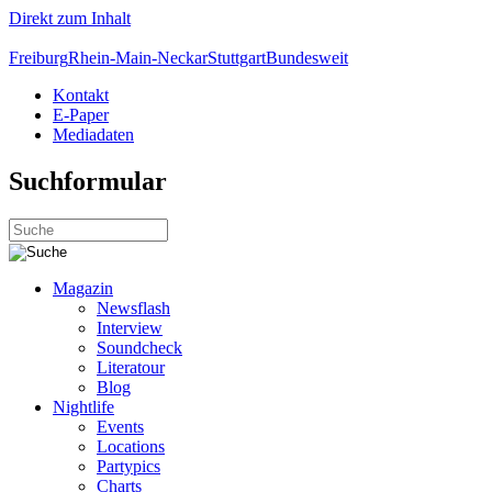
Direkt zum Inhalt
Freiburg
Rhein-Main-Neckar
Stuttgart
Bundesweit
Kontakt
E-Paper
Mediadaten
Suchformular
Magazin
Newsflash
Interview
Soundcheck
Literatour
Blog
Nightlife
Events
Locations
Partypics
Charts