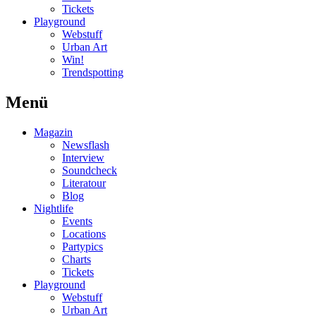
Tickets
Playground
Webstuff
Urban Art
Win!
Trendspotting
Menü
Magazin
Newsflash
Interview
Soundcheck
Literatour
Blog
Nightlife
Events
Locations
Partypics
Charts
Tickets
Playground
Webstuff
Urban Art