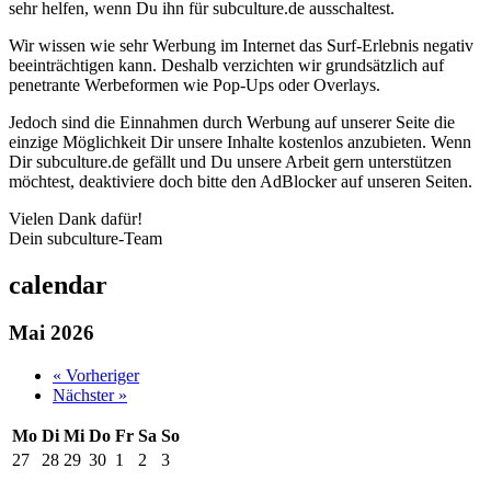
sehr helfen, wenn Du ihn für subculture.de ausschaltest.
Wir wissen wie sehr Werbung im Internet das Surf-Erlebnis negativ
beeinträchtigen kann. Deshalb verzichten wir grundsätzlich auf
penetrante Werbeformen wie Pop-Ups oder Overlays.
Jedoch sind die Einnahmen durch Werbung auf unserer Seite die
einzige Möglichkeit Dir unsere Inhalte kostenlos anzubieten. Wenn
Dir subculture.de gefällt und Du unsere Arbeit gern unterstützen
möchtest, deaktiviere doch bitte den AdBlocker auf unseren Seiten.
Vielen Dank dafür!
Dein subculture-Team
calendar
Mai 2026
« Vorheriger
Nächster »
Mo
Di
Mi
Do
Fr
Sa
So
27
28
29
30
1
2
3