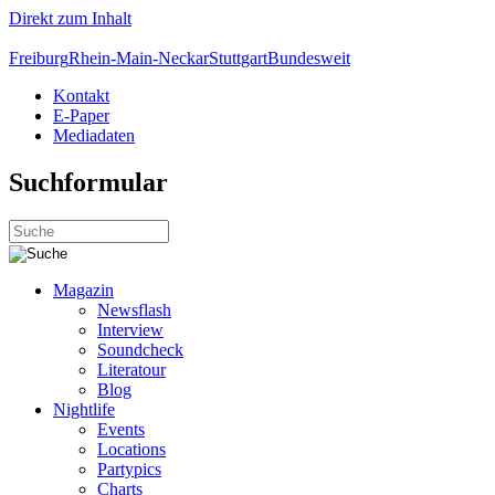
Direkt zum Inhalt
Freiburg
Rhein-Main-Neckar
Stuttgart
Bundesweit
Kontakt
E-Paper
Mediadaten
Suchformular
Magazin
Newsflash
Interview
Soundcheck
Literatour
Blog
Nightlife
Events
Locations
Partypics
Charts