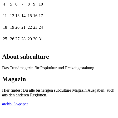
4
5
6
7
8
9
10
11
12
13
14
15
16
17
18
19
20
21
22
23
24
25
26
27
28
29
30
31
About subculture
Das Trendmagazin für Popkultur und Freizeitgestaltung.
Magazin
Hier findest Du alle bisherigen subculture Magazin Ausgaben, auch
aus den anderen Regionen.
archiv / e-paper