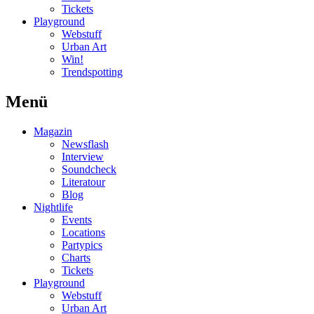
Tickets
Playground
Webstuff
Urban Art
Win!
Trendspotting
Menü
Magazin
Newsflash
Interview
Soundcheck
Literatour
Blog
Nightlife
Events
Locations
Partypics
Charts
Tickets
Playground
Webstuff
Urban Art