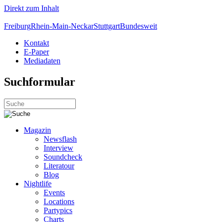
Direkt zum Inhalt
Freiburg
Rhein-Main-Neckar
Stuttgart
Bundesweit
Kontakt
E-Paper
Mediadaten
Suchformular
Magazin
Newsflash
Interview
Soundcheck
Literatour
Blog
Nightlife
Events
Locations
Partypics
Charts