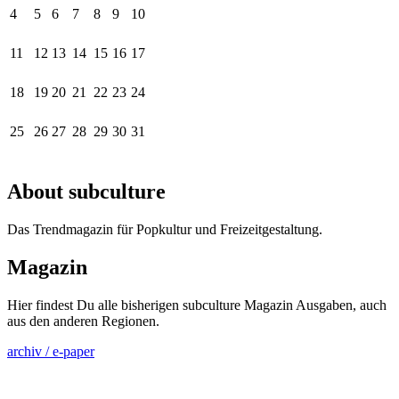
4
5
6
7
8
9
10
11
12
13
14
15
16
17
18
19
20
21
22
23
24
25
26
27
28
29
30
31
About subculture
Das Trendmagazin für Popkultur und Freizeitgestaltung.
Magazin
Hier findest Du alle bisherigen subculture Magazin Ausgaben, auch
aus den anderen Regionen.
archiv / e-paper