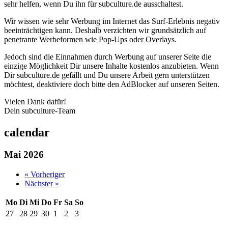
sehr helfen, wenn Du ihn für subculture.de ausschaltest.
Wir wissen wie sehr Werbung im Internet das Surf-Erlebnis negativ
beeinträchtigen kann. Deshalb verzichten wir grundsätzlich auf
penetrante Werbeformen wie Pop-Ups oder Overlays.
Jedoch sind die Einnahmen durch Werbung auf unserer Seite die
einzige Möglichkeit Dir unsere Inhalte kostenlos anzubieten. Wenn
Dir subculture.de gefällt und Du unsere Arbeit gern unterstützen
möchtest, deaktiviere doch bitte den AdBlocker auf unseren Seiten.
Vielen Dank dafür!
Dein subculture-Team
calendar
Mai 2026
« Vorheriger
Nächster »
Mo
Di
Mi
Do
Fr
Sa
So
27
28
29
30
1
2
3