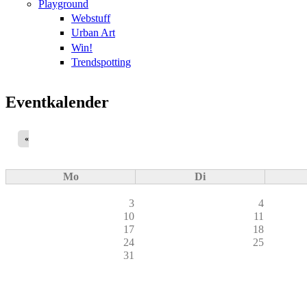
Playground
Webstuff
Urban Art
Win!
Trendspotting
Eventkalender
«
Mo
Di
3
4
10
11
17
18
24
25
31