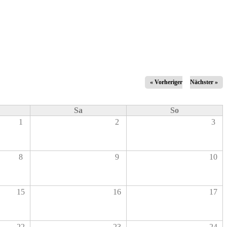
« Vorheriger
Nächster »
Sa
So
1
2
3
8
9
10
15
16
17
22
23
24