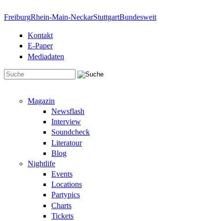
Direkt zum Inhalt
Freiburg
Rhein-Main-Neckar
Stuttgart
Bundesweit
Kontakt
E-Paper
Mediadaten
Suchformular
Magazin
Newsflash
Interview
Soundcheck
Literatour
Blog
Nightlife
Events
Locations
Partypics
Charts
Tickets