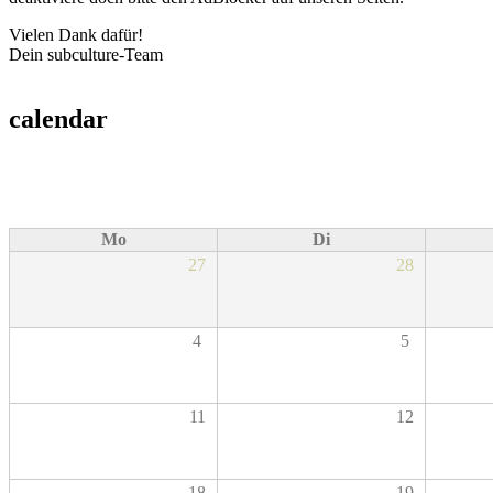
Vielen Dank dafür!
Dein subculture-Team
calendar
Mo
Di
27
28
4
5
11
12
18
19