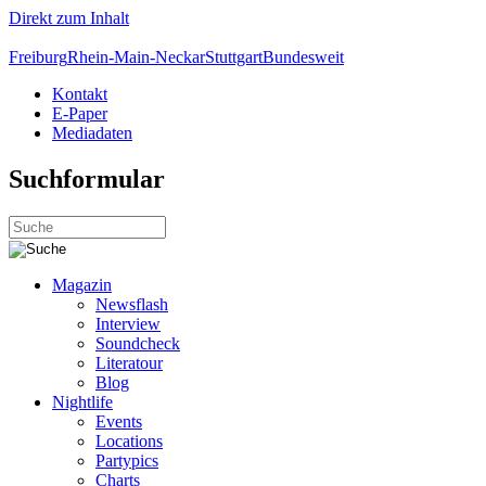
Direkt zum Inhalt
Freiburg
Rhein-Main-Neckar
Stuttgart
Bundesweit
Kontakt
E-Paper
Mediadaten
Suchformular
Magazin
Newsflash
Interview
Soundcheck
Literatour
Blog
Nightlife
Events
Locations
Partypics
Charts