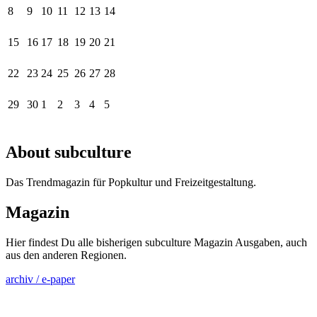
8
9
10
11
12
13
14
15
16
17
18
19
20
21
22
23
24
25
26
27
28
29
30
1
2
3
4
5
About subculture
Das Trendmagazin für Popkultur und Freizeitgestaltung.
Magazin
Hier findest Du alle bisherigen subculture Magazin Ausgaben, auch
aus den anderen Regionen.
archiv / e-paper