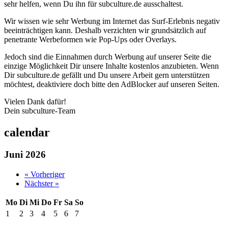
sehr helfen, wenn Du ihn für subculture.de ausschaltest.
Wir wissen wie sehr Werbung im Internet das Surf-Erlebnis negativ
beeinträchtigen kann. Deshalb verzichten wir grundsätzlich auf
penetrante Werbeformen wie Pop-Ups oder Overlays.
Jedoch sind die Einnahmen durch Werbung auf unserer Seite die
einzige Möglichkeit Dir unsere Inhalte kostenlos anzubieten. Wenn
Dir subculture.de gefällt und Du unsere Arbeit gern unterstützen
möchtest, deaktiviere doch bitte den AdBlocker auf unseren Seiten.
Vielen Dank dafür!
Dein subculture-Team
calendar
Juni 2026
« Vorheriger
Nächster »
Mo
Di
Mi
Do
Fr
Sa
So
1
2
3
4
5
6
7