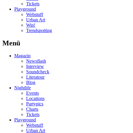
Tickets
Playground
Webstuff
Urban Art
Win!
Trendspotting
Menü
Magazin
Newsflash
Interview
Soundcheck
Literatour
Blog
Nightlife
Events
Locations
Partypics
Charts
Tickets
Playground
Webstuff
Urban Art