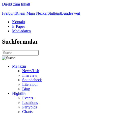
Direkt zum Inhalt
Freiburg
Rhein-Main-Neckar
Stuttgart
Bundesweit
Kontakt
E-Paper
Mediadaten
Suchformular
Magazin
Newsflash
Interview
Soundcheck
Literatour
Blog
Nightlife
Events
Locations
Partypics
Charts