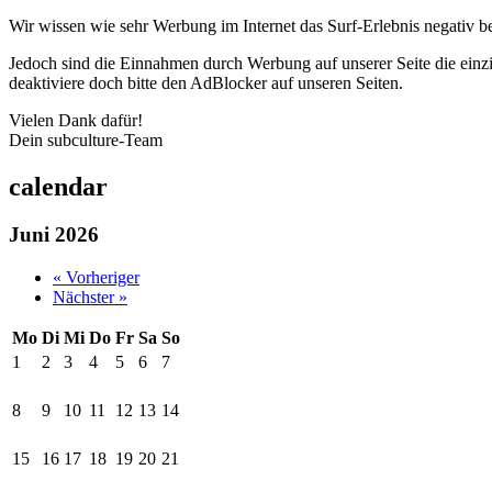
Wir wissen wie sehr Werbung im Internet das Surf-Erlebnis negativ b
Jedoch sind die Einnahmen durch Werbung auf unserer Seite die einzig
deaktiviere doch bitte den AdBlocker auf unseren Seiten.
Vielen Dank dafür!
Dein subculture-Team
calendar
Juni 2026
« Vorheriger
Nächster »
Mo
Di
Mi
Do
Fr
Sa
So
1
2
3
4
5
6
7
8
9
10
11
12
13
14
15
16
17
18
19
20
21