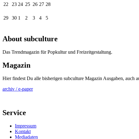
22
23
24
25
26
27
28
29
30
1
2
3
4
5
About subculture
Das Trendmagazin für Popkultur und Freizeitgestaltung.
Magazin
Hier findest Du alle bisherigen subculture Magazin Ausgaben, auch 
archiv / e-paper
Service
Impressum
Kontakt
Mediadaten