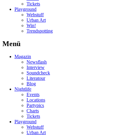
Tickets
Playground
Webstuff
Urban Art
Win!
Trendspotting
Menü
Magazin
Newsflash
Interview
Soundcheck
Literatour
Blog
Nightlife
Events
Locations
Partypics
Charts
Tickets
Playground
Webstuff
Urban Art