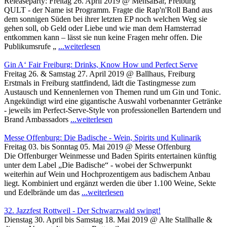
Releaseparty: Freitag 26. April 2019 @ MensaBar, Freiburg
QULT - der Name ist Programm. Fragte die Rap'n'Roll Band aus
dem sonnigen Süden bei ihrer letzten EP noch welchen Weg sie
gehen soll, ob Geld oder Liebe und wie man dem Hamsterrad
entkommen kann – lässt sie nun keine Fragen mehr offen. Die
Publikumsrufe „
...weiterlesen
Gin A‘ Fair Freiburg: Drinks, Know How und Perfect Serve
Freitag 26. & Samstag 27. April 2019 @ Ballhaus, Freiburg
Erstmals in Freiburg stattfindend, lädt die Tastingmesse zum
Austausch und Kennenlernen von Themen rund um Gin und Tonic.
Angekündigt wird eine gigantische Auswahl vorbenannter Getränke
- jeweils im Perfect-Serve-Style von professionellen Bartendern und
Brand Ambassadors
...weiterlesen
Messe Offenburg: Die Badische - Wein, Spirits und Kulinarik
Freitag 03. bis Sonntag 05. Mai 2019 @ Messe Offenburg
Die Offenburger Weinmesse und Baden Spirits entertainen künftig
unter dem Label „Die Badische“ - wobei der Schwerpunkt
weiterhin auf Wein und Hochprozentigem aus badischem Anbau
liegt. Kombiniert und ergänzt werden die über 1.100 Weine, Sekte
und Edelbrände um das
...weiterlesen
32. Jazzfest Rottweil - Der Schwarzwald swingt!
Dienstag 30. April bis Samstag 18. Mai 2019 @ Alte Stallhalle &