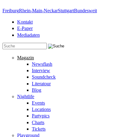
Direkt zum Inhalt
Freiburg
Rhein-Main-Neckar
Stuttgart
Bundesweit
Kontakt
E-Paper
Mediadaten
Suchformular
Magazin
Newsflash
Interview
Soundcheck
Literatour
Blog
Nightlife
Events
Locations
Partypics
Charts
Tickets
Playground