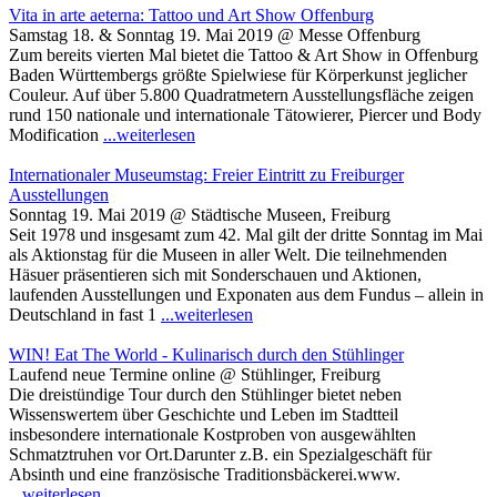
Vita in arte aeterna: Tattoo und Art Show Offenburg
Samstag 18. & Sonntag 19. Mai 2019 @ Messe Offenburg
Zum bereits vierten Mal bietet die Tattoo & Art Show in Offenburg
Baden Württembergs größte Spielwiese für Körperkunst jeglicher
Couleur. Auf über 5.800 Quadratmetern Ausstellungsfläche zeigen
rund 150 nationale und internationale Tätowierer, Piercer und Body
Modification
...weiterlesen
Internationaler Museumstag: Freier Eintritt zu Freiburger
Ausstellungen
Sonntag 19. Mai 2019 @ Städtische Museen, Freiburg
Seit 1978 und insgesamt zum 42. Mal gilt der dritte Sonntag im Mai
als Aktionstag für die Museen in aller Welt. Die teilnehmenden
Häsuer präsentieren sich mit Sonderschauen und Aktionen,
laufenden Ausstellungen und Exponaten aus dem Fundus – allein in
Deutschland in fast 1
...weiterlesen
WIN! Eat The World - Kulinarisch durch den Stühlinger
Laufend neue Termine online @ Stühlinger, Freiburg
Die dreistündige Tour durch den Stühlinger bietet neben
Wissenswertem über Geschichte und Leben im Stadtteil
insbesondere internationale Kostproben von ausgewählten
Schmatztruhen vor Ort.Darunter z.B. ein Spezialgeschäft für
Absinth und eine französische Traditionsbäckerei.www.
...weiterlesen