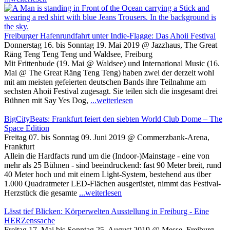
Freiburger Hafenrundfahrt unter Indie-Flagge: Das Ahoii Festival
Donnerstag 16. bis Sonntag 19. Mai 2019 @ Jazzhaus, The Great
Räng Teng Teng Teng und Waldsee, Freiburg
Mit Frittenbude (19. Mai @ Waldsee) und International Music (16.
Mai @ The Great Räng Teng Teng) haben zwei der derzeit wohl
mit am meisten gefeierten deutschen Bands ihre Teilnahme am
sechsten Ahoii Festival zugesagt. Sie teilen sich die insgesamt drei
Bühnen mit Say Yes Dog,
...weiterlesen
BigCityBeats: Frankfurt feiert den siebten World Club Dome – The
Space Edition
Freitag 07. bis Sonntag 09. Juni 2019 @ Commerzbank-Arena,
Frankfurt
Allein die Hardfacts rund um die (Indoor-)Mainstage - eine von
mehr als 25 Bühnen - sind beeindruckend: fast 90 Meter breit, rund
40 Meter hoch und mit einem Light-System, bestehend aus über
1.000 Quadratmeter LED-Flächen ausgerüstet, nimmt das Festival-
Herzstück die gesamte
...weiterlesen
Lässt tief Blicken: Körperwelten Ausstellung in Freiburg - Eine
HERZenssache
Freitag 17. Mai bis Sonntag 25. August 2019 @ Messe, Freiburg