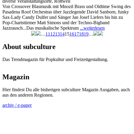
diverse Veranstaltungsorte, Rottweil
Von Crossover Blasmusik mit Mnozil Brass und Oldtime Swing des
Pasadena Roof Orchestras über Jazzlegende David Sanborn, funky
Sax-Lady Candy Dulfer und Sänger Jan Josef Liefers bis hin zu
Pop-Chartstürmer Matt Simons und der Techno-Bigband
Jazzrausch...Das musikalische Spektrum
...weiterlesen
…
11
12
13
14
15
16
17
18
19
…
Seiten
About subculture
Das Trendmagazin für Popkultur und Freizeitgestaltung.
Magazin
Hier findest Du alle bisherigen subculture Magazin Ausgaben, auch
aus den anderen Regionen.
archiv / e-paper