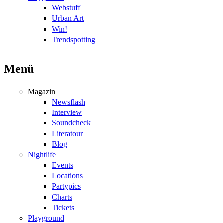
Webstuff
Urban Art
Win!
Trendspotting
Menü
Magazin
Newsflash
Interview
Soundcheck
Literatour
Blog
Nightlife
Events
Locations
Partypics
Charts
Tickets
Playground