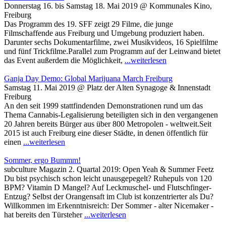
Donnerstag 16. bis Samstag 18. Mai 2019 @ Kommunales Kino,
Freiburg
Das Programm des 19. SFF zeigt 29 Filme, die junge
Filmschaffende aus Freiburg und Umgebung produziert haben.
Darunter sechs Dokumentarfilme, zwei Musikvideos, 16 Spielfilme
und fünf Trickfilme.Parallel zum Programm auf der Leinwand bietet
das Event außerdem die Möglichkeit,
...weiterlesen
Ganja Day Demo: Global Marijuana March Freiburg
Samstag 11. Mai 2019 @ Platz der Alten Synagoge & Innenstadt
Freiburg
An den seit 1999 stattfindenden Demonstrationen rund um das
Thema Cannabis-Legalisierung beteiligten sich in den vergangenen
20 Jahren bereits Bürger aus über 800 Metropolen - weltweit.Seit
2015 ist auch Freiburg eine dieser Städte, in denen öffentlich für
einen
...weiterlesen
Sommer, ergo Bummm!
subculture Magazin 2. Quartal 2019: Open Yeah & Summer Feetz
Du bist psychisch schon leicht unausgepegelt? Ruhepuls von 120
BPM? Vitamin D Mangel? Auf Leckmuschel- und Flutschfinger-
Entzug? Selbst der Orangensaft im Club ist konzentrierter als Du?
Willkommen im Erkenntnisreich: Der Sommer - alter Nicemaker -
hat bereits den Türsteher
...weiterlesen