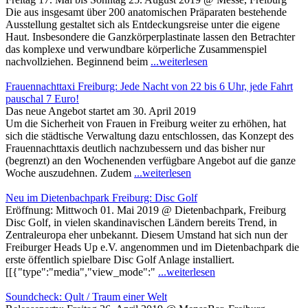
Die aus insgesamt über 200 anatomischen Präparaten bestehende
Ausstellung gestaltet sich als Entdeckungsreise unter die eigene
Haut. Insbesondere die Ganzkörperplastinate lassen den Betrachter
das komplexe und verwundbare körperliche Zusammenspiel
nachvollziehen. Beginnend beim
...weiterlesen
Frauennachttaxi Freiburg: Jede Nacht von 22 bis 6 Uhr, jede Fahrt
pauschal 7 Euro!
Das neue Angebot startet am 30. April 2019
Um die Sicherheit von Frauen in Freiburg weiter zu erhöhen, hat
sich die städtische Verwaltung dazu entschlossen, das Konzept des
Frauennachttaxis deutlich nachzubessern und das bisher nur
(begrenzt) an den Wochenenden verfügbare Angebot auf die ganze
Woche auszudehnen. Zudem
...weiterlesen
Neu im Dietenbachpark Freiburg: Disc Golf
Eröffnung: Mittwoch 01. Mai 2019 @ Dietenbachpark, Freiburg
Disc Golf, in vielen skandinavischen Ländern bereits Trend, in
Zentraleuropa eher unbekannt. Diesem Umstand hat sich nun der
Freiburger Heads Up e.V. angenommen und im Dietenbachpark die
erste öffentlich spielbare Disc Golf Anlage installiert.
[[{"type":"media","view_mode":"
...weiterlesen
Soundcheck: Qult / Traum einer Welt