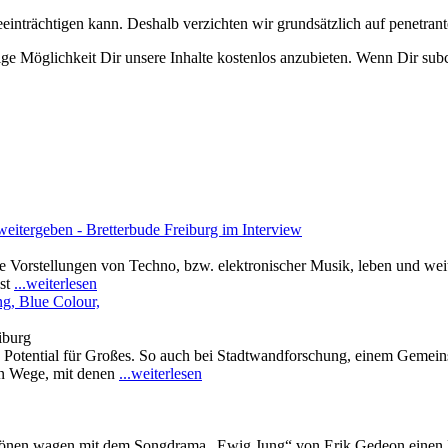
eeinträchtigen kann. Deshalb verzichten wir grundsätzlich auf penetr
e Möglichkeit Dir unsere Inhalte kostenlos anzubieten. Wenn Dir subcu
eitergeben - Bretterbude Freiburg im Interview
e Vorstellungen von Techno, bzw. elektronischer Musik, leben und wei
nst
...weiterlesen
iburg
Potential für Großes. So auch bei Stadtwandforschung, einem Gemeinsc
en Wege, mit denen
...weiterlesen
nen wagen mit dem Songdrama „Ewig Jung“ von Erik Gedeon einen Blic