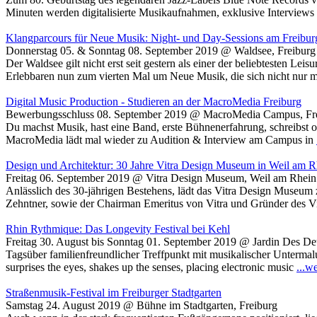
Minuten werden digitalisierte Musikaufnahmen, exklusive Interview
Klangparcours für Neue Musik: Night- und Day-Sessions am Freibur
Donnerstag 05. & Sonntag 08. September 2019 @ Waldsee, Freiburg
Der Waldsee gilt nicht erst seit gestern als einer der beliebtesten 
Erlebbaren nun zum vierten Mal um Neue Musik, die sich nicht nur 
Digital Music Production - Studieren an der MacroMedia Freiburg
Bewerbungsschluss 08. September 2019 @ MacroMedia Campus, Fr
Du machst Musik, hast eine Band, erste Bühnenerfahrung, schreibst o
MacroMedia lädt mal wieder zu Audition & Interview am Campus in
Design und Architektur: 30 Jahre Vitra Design Museum in Weil am R
Freitag 06. September 2019 @ Vitra Design Museum, Weil am Rhein
Anlässlich des 30-jährigen Bestehens, lädt das Vitra Design Museum
Zehntner, sowie der Chairman Emeritus von Vitra und Gründer des 
Rhin Rythmique: Das Longevity Festival bei Kehl
Freitag 30. August bis Sonntag 01. September 2019 @ Jardin Des De
Tagsüber familienfreundlicher Treffpunkt mit musikalischer Untermalun
surprises the eyes, shakes up the senses, placing electronic music
...w
Straßenmusik-Festival im Freiburger Stadtgarten
Samstag 24. August 2019 @ Bühne im Stadtgarten, Freiburg