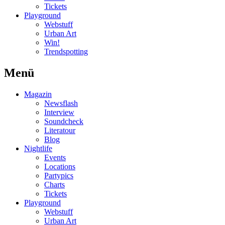
Tickets
Playground
Webstuff
Urban Art
Win!
Trendspotting
Menü
Magazin
Newsflash
Interview
Soundcheck
Literatour
Blog
Nightlife
Events
Locations
Partypics
Charts
Tickets
Playground
Webstuff
Urban Art