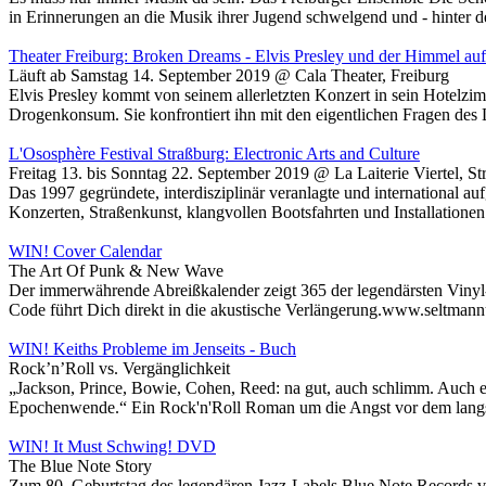
in Erinnerungen an die Musik ihrer Jugend schwelgend und - hinter
Theater Freiburg: Broken Dreams - Elvis Presley und der Himmel au
Läuft ab Samstag 14. September 2019 @ Cala Theater, Freiburg
​Elvis Presley kommt von seinem allerletzten Konzert in sein Hotelz
Drogenkonsum. Sie konfrontiert ihn mit den eigentlichen Fragen des
L'Ososphère Festival Straßburg: Electronic Arts and Culture
Freitag 13. bis Sonntag 22. September 2019 @ La Laiterie Viertel, St
Das 1997 gegründete, interdisziplinär veranlagte und international a
Konzerten, Straßenkunst, klangvollen Bootsfahrten und Installation
WIN! Cover Calendar
The Art Of Punk & New Wave
Der immerwährende Abreißkalender zeigt 365 der legendärsten Viny
Code führt Dich direkt in die akustische Verlängerung.www.seltma
WIN! Keiths Probleme im Jenseits - Buch
Rock’n’Roll vs. Vergänglichkeit
„Jackson, Prince, Bowie, Cohen, Reed: na gut, auch schlimm. Auch ein 
Epochenwende.“ Ein Rock'n'Roll Roman um die Angst vor dem lan
WIN! It Must Schwing! DVD
The Blue Note Story
Zum 80. Geburtstag des legendären Jazz-Labels Blue Note Records v