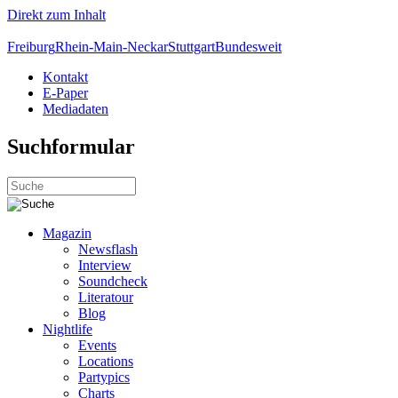
Direkt zum Inhalt
Freiburg
Rhein-Main-Neckar
Stuttgart
Bundesweit
Kontakt
E-Paper
Mediadaten
Suchformular
Magazin
Newsflash
Interview
Soundcheck
Literatour
Blog
Nightlife
Events
Locations
Partypics
Charts