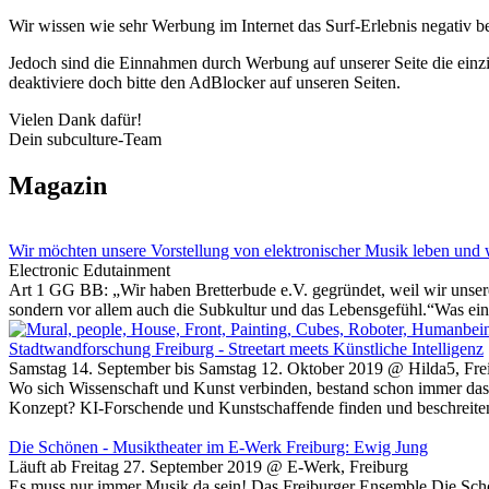
Wir wissen wie sehr Werbung im Internet das Surf-Erlebnis negativ b
Jedoch sind die Einnahmen durch Werbung auf unserer Seite die einzig
deaktiviere doch bitte den AdBlocker auf unseren Seiten.
Vielen Dank dafür!
Dein subculture-Team
Magazin
Wir möchten unsere Vorstellung von elektronischer Musik leben und w
Electronic Edutainment
Art 1 GG BB: „Wir haben Bretterbude e.V. gegründet, weil wir unser
sondern vor allem auch die Subkultur und das Lebensgefühl.“Was ei
Stadtwandforschung Freiburg - Streetart meets Künstliche Intelligenz
Samstag 14. September bis Samstag 12. Oktober 2019 @ Hilda5, Fre
Wo sich Wissenschaft und Kunst verbinden, bestand schon immer das 
Konzept? KI-Forschende und Kunstschaffende finden und beschreit
Die Schönen - Musiktheater im E-Werk Freiburg: Ewig Jung
Läuft ab Freitag 27. September 2019 @ E-Werk, Freiburg
Es muss nur immer Musik da sein! Das Freiburger Ensemble Die Schö