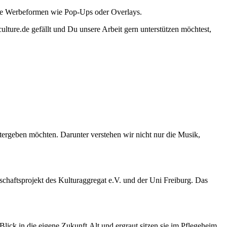
ante Werbeformen wie Pop-Ups oder Overlays.
lture.de gefällt und Du unsere Arbeit gern unterstützen möchtest,
tergeben möchten. Darunter verstehen wir nicht nur die Musik,
haftsprojekt des Kulturaggregat e.V. und der Uni Freiburg. Das
k in die eigene Zukunft.Alt und ergraut sitzen sie im Pflegeheim,