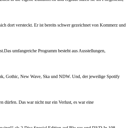
ich dort versteckt. Er ist bereits schwer gezeichnet von Kommerz und
Kunst.Das umfangreiche Programm besteht aus Ausstellungen,
unk, Gothic, New Wave, Ska und NDW. Und, der jeweilige Spotify
n dürfen. Das war nicht nur ein Verlust, es war eine
hwing!“ als 2-Disc Special Edition auf Blu-ray und DVD.In 108