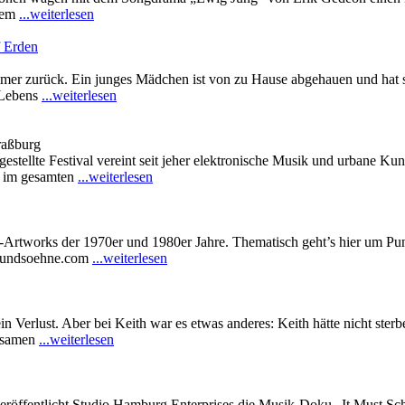
 dem
...weiterlesen
f Erden
immer zurück. Ein junges Mädchen ist von zu Hause abgehauen und hat s
 Lebens
...weiterlesen
raßburg
ufgestellte Festival vereint seit jeher elektronische Musik und urbane 
en im gesamten
...weiterlesen
l-Artworks der 1970er und 1980er Jahre. Thematisch geht’s hier um P
nnundsoehne.com
...weiterlesen
Verlust. Aber bei Keith war es etwas anderes: Keith hätte nicht sterbe
gsamen
...weiterlesen
eröffentlicht Studio Hamburg Enterprises die Musik-Doku „It Must Sc