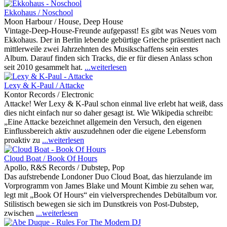
Ekkohaus / Noschool
Moon Harbour / House, Deep House
Vintage-Deep-House-Freunde aufgepasst! Es gibt was Neues vom
Ekkohaus. Der in Berlin lebende gebürtige Grieche präsentiert nach
mittlerweile zwei Jahrzehnten des Musikschaffens sein erstes
Album. Darauf finden sich Tracks, die er für diesen Anlass schon
seit 2010 gesammelt hat.
...weiterlesen
Lexy & K-Paul / Attacke
Kontor Records / Electronic
Attacke! Wer Lexy & K-Paul schon einmal live erlebt hat weiß, dass
dies nicht einfach nur so daher gesagt ist. Wie Wikipedia schreibt:
„Eine Attacke bezeichnet allgemein den Versuch, den eigenen
Einflussbereich aktiv auszudehnen oder die eigene Lebensform
proaktiv zu
...weiterlesen
Cloud Boat / Book Of Hours
Apollo, R&S Records / Dubstep, Pop
Das aufstrebende Londoner Duo Cloud Boat, das hierzulande im
Vorprogramm von James Blake und Mount Kimbie zu sehen war,
legt mit „Book Of Hours“ ein vielversprechendes Debütalbum vor.
Stilistisch bewegen sie sich im Dunstkreis von Post-Dubstep,
zwischen
...weiterlesen