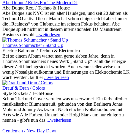
Abe Duque / Rules For The Modern DJ
Abe Duque Rec. / Techno & House
Abe Duque aus NYC ist ein alter Haudegen, und seit 20 Jahren als
Techno-DJ aktiv. Dieser Mann hat schon einiges erlebt aber immer
die „Realness“ von Clubmusic im seinem Fokus behalten. Abe
Duque spielt nicht mit in diesem internationalen DJ-Mainstream-
Business obwohl
...weiterlesen
Thomas Schumacher / Stand Up
Electric Ballroom / Techno & Electronica
Bei so einem Album wartet man gerne sieben Jahre, denn in
Thomas Schuhmachers neues Werk „Stand Up“ ist all die Energie
dieser Zeit hineingesteckt worden. Auch wenn stellenweise ein
wenig Nostalgie aufkommt und Erinnerungen an Elektrochemie LK
wach werden, läuft er
...weiterlesen
Drauf & Dran / Colors
Style Rockets / TechHouse
Schon Titel und Cover verraten was uns erwartet. Ein farbenfroher
musikalischer Blumenstrauß, gebunden von den Berlinern Jonas
Mohr und Johnny Awkward. Nach etlichen Kollaborationen mit
Acts wie Alle Farben, Umami oder Holgi Star - um nur einige zu
nennen - gibt's nun das
...weiterlesen
Gentleman / New Day Dawn