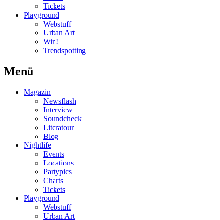
Tickets
Playground
Webstuff
Urban Art
Win!
Trendspotting
Menü
Magazin
Newsflash
Interview
Soundcheck
Literatour
Blog
Nightlife
Events
Locations
Partypics
Charts
Tickets
Playground
Webstuff
Urban Art