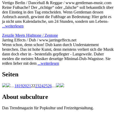
Vertigo Berlin / Dancehall & Reggae / www.gentleman-music.com
Reine Fußsache? Der „richtige“ oder „falsche“ soll bekanntlich über
den Einstieg in den Tag entscheiden. Wenn Gentleman dessen
Anbruch ausruft, gewinnt die Fußfrage an Bedeutung: Hier geht es
ja nicht ums Kalendarische, um 24 Stunden, sondern um Lebens-
...weiterlesen
Zenzile Meets Hightone / Zentone
Jarring Effects / Dub / www.jarringeffects.net
Wenn schon, denn schon! Dub kann durch Understatement
bestechen. Das ist hohe Kunst, denn meistens verliert sich die Musik
dann doch eher in - bestenfalls gepflegter - Langeweile. Daher
meiden die meisten Musiker derartige Minimal-Dub-Wagnisse. Sie
reißen lieber mit dem
...weiterlesen
Seiten
…
18
19
20
21
22
23
24
25
26
…
About subculture
Das Trendmagazin für Popkultur und Freizeitgestaltung.