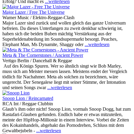
Erfolg? Und macht es
...weiterlesen
Major Lazer / Free The Universe
Warner Music / Elektro-Reggae-Clash
Major Lazer sind zurück und wollen gleich das ganze Universum
befreien. Da dieses Unterfangen zu zweit denkbar schwierig ist,
haben sich die beiden Buben mächtig Verstärkung aus der
Superheldenabteilung im Soundsupermarkt besorgt. Peaches,
Elephant Man, Ms Dynamite, Shaggy oder
...weiterlesen
Meta & The Cornerstones / Ancient Power
Vertigo Berlin / Dancehall & Reggae
Auf des Königs Spuren. Wer so ähnlich singt wie Bob Marley,
muss sich am Meister messen lassen. Meistens endet der Vergleich
tödlich für Nachahmer. Meta als solchen zu bezeichnen, wäre
ungerecht. Der Senegalese liegt mit seiner Stimme, der Intonation
und seinen Songs zwar
...weiterlesen
Snoop Lion / Reincarnated
RCA Int / Reggae Clubbin
Glaub’s ihm oder nicht! Snoop Lion, vormals Snoop Dogg, hat zum
Rastafari-Glauben gefunden. Endlich habe er etwas mitzuteilen,
meinte der HipHop-Millionär in einem Interview. Vorbei die Zeiten
des Kokainhandels, abgehakt das Pornodrehen, Schluss mit dem
Gewaltbejubeln -
...weiterlesen