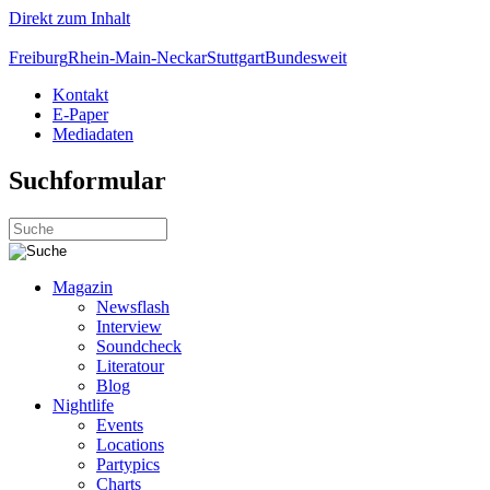
Direkt zum Inhalt
Freiburg
Rhein-Main-Neckar
Stuttgart
Bundesweit
Kontakt
E-Paper
Mediadaten
Suchformular
Magazin
Newsflash
Interview
Soundcheck
Literatour
Blog
Nightlife
Events
Locations
Partypics
Charts