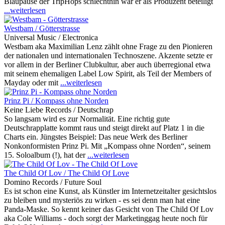
Blaupause der TripHops schlechthin war er als Produzent beteiligt
...weiterlesen
Westbam / Götterstrasse
Universal Music / Electronica
Westbam aka Maximilian Lenz zählt ohne Frage zu den Pionieren
der nationalen und internationalen Technoszene. Akzente setzte er
vor allem in der Berliner Clubkultur, aber auch überregional etwa
mit seinem ehemaligen Label Low Spirit, als Teil der Members of
Mayday oder mit
...weiterlesen
Prinz Pi / Kompass ohne Norden
Keine Liebe Records / Deutschrap
So langsam wird es zur Normalität. Eine richtig gute
Deutschrapplatte kommt raus und steigt direkt auf Platz 1 in die
Charts ein. Jüngstes Beispiel: Das neue Werk des Berliner
Nonkonformisten Prinz Pi. Mit „Kompass ohne Norden“, seinem
15. Soloalbum (!), hat der
...weiterlesen
The Child Of Lov / The Child Of Love
Domino Records / Future Soul
Es ist schon eine Kunst, als Künstler im Internetzeitalter gesichtslos
zu bleiben und mysteriös zu wirken - es sei denn man hat eine
Panda-Maske. So kennt keiner das Gesicht von The Child Of Lov
aka Cole Williams - doch sorgt der Marketinggag heute noch für