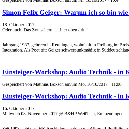
Gespeichert von
Matthias Boksch
am/um Mi, 18/10/2017 - 10:44
Simon Felix Geiger: Warum ich so bin wie 
18. Oktober 2017
Oder auch: Das Zwitschern ... „hier oben drin“
Jahrgang 1987, geboren in Reutlingen, wohnhaft in Freiburg im Breisga
Integration. Als Poet tritt Geiger schwerpunktmäßig in Süddeutschlan
Einsteiger-Workshop: Audio Technik - i
Gespeichert von
Matthias Boksch
am/um Mo, 16/10/2017 - 11:00
Einsteiger-Workshop: Audio Technik - i
16. Oktober 2017
Mittwoch 08. November 2017 @ B&HP Weißhaar, Emmendingen
Seit 1998 steht der IHK Ausbildungsbetrieb mit Allround-Portfolio i