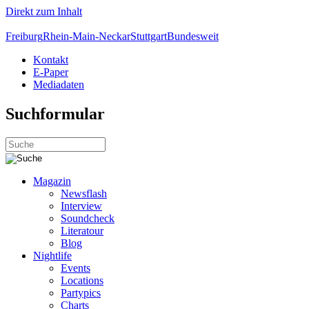
Direkt zum Inhalt
Freiburg
Rhein-Main-Neckar
Stuttgart
Bundesweit
Kontakt
E-Paper
Mediadaten
Suchformular
Magazin
Newsflash
Interview
Soundcheck
Literatour
Blog
Nightlife
Events
Locations
Partypics
Charts