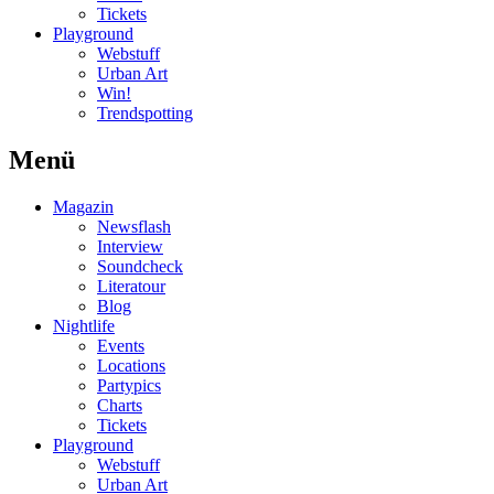
Tickets
Playground
Webstuff
Urban Art
Win!
Trendspotting
Menü
Magazin
Newsflash
Interview
Soundcheck
Literatour
Blog
Nightlife
Events
Locations
Partypics
Charts
Tickets
Playground
Webstuff
Urban Art