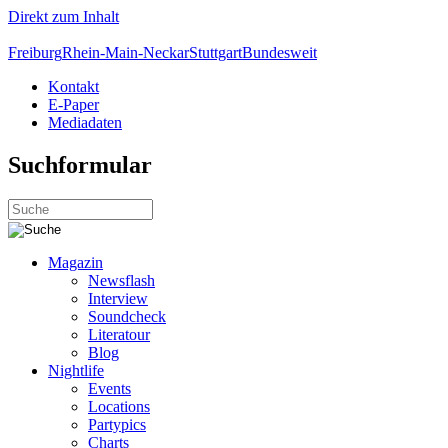
Direkt zum Inhalt
Freiburg
Rhein-Main-Neckar
Stuttgart
Bundesweit
Kontakt
E-Paper
Mediadaten
Suchformular
Magazin
Newsflash
Interview
Soundcheck
Literatour
Blog
Nightlife
Events
Locations
Partypics
Charts