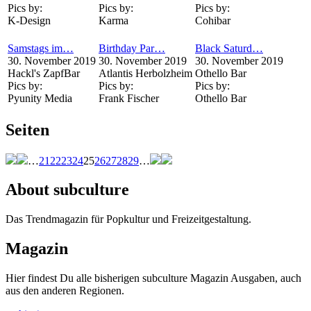
Pics by:
Pics by:
Pics by:
K-Design
Karma
Cohibar
Samstags im…
Birthday Par…
Black Saturd…
30. November 2019
30. November 2019
30. November 2019
Hackl's ZapfBar
Atlantis Herbolzheim
Othello Bar
Pics by:
Pics by:
Pics by:
Pyunity Media
Frank Fischer
Othello Bar
Seiten
…
21
22
23
24
25
26
27
28
29
…
About subculture
Das Trendmagazin für Popkultur und Freizeitgestaltung.
Magazin
Hier findest Du alle bisherigen subculture Magazin Ausgaben, auch
aus den anderen Regionen.