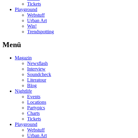
Tickets
Playground
Webstuff
Urban Art
Win!
Trendspotting
Menü
Magazin
Newsflash
Interview
Soundcheck
Literatour
Blog
Nightlife
Events
Locations
Partypics
Charts
Tickets
Playground
Webstuff
Urban Art