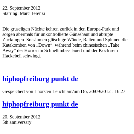
22. September 2012
Starring: Marc Terenzi
Die gruseligen Nächte kehren zurück in den Europa-Park und
sorgen abermals für unkontrollierte Gänsehaut und abrupte
Zuckungen. So säumen glitschige Wände, Ratten und Spinnen die
Katakomben von „Down“, während beim chinesischen „Take
Away“ der Horror im Schnellimbiss lauert und der Koch sein
Hackebeil schwingt.
hiphopfreiburg punkt de
Gespeichert von
Thorsten Leucht
am/um Do, 20/09/2012 - 16:27
hiphopfreiburg punkt de
20. September 2012
5th anniversary