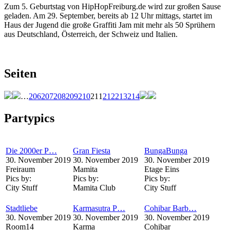
Zum 5. Geburtstag von HipHopFreiburg.de wird zur großen Sause
geladen. Am 29. September, bereits ab 12 Uhr mittags, startet im
Haus der Jugend die große Graffiti Jam mit mehr als 50 Sprühern
aus Deutschland, Österreich, der Schweiz und Italien.
Seiten
…
206
207
208
209
210
211
212
213
214
Partypics
Die 2000er P…
Gran Fiesta
BungaBunga
30. November 2019
30. November 2019
30. November 2019
Freiraum
Mamita
Etage Eins
Pics by:
Pics by:
Pics by:
City Stuff
Mamita Club
City Stuff
Stadtliebe
Karmasutra P…
Cohibar Barb…
30. November 2019
30. November 2019
30. November 2019
Room14
Karma
Cohibar