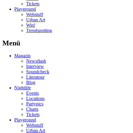
Tickets
Playground
Webstuff
Urban Art
Win!
Trendspotting
Menü
Magazin
Newsflash
Interview
Soundcheck
Literatour
Blog
Nightlife
Events
Locations
Partypics
Charts
Tickets
Playground
Webstuff
Urban Art