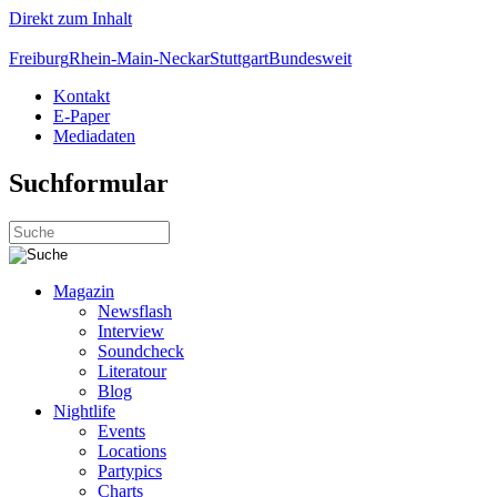
Direkt zum Inhalt
Freiburg
Rhein-Main-Neckar
Stuttgart
Bundesweit
Kontakt
E-Paper
Mediadaten
Suchformular
Magazin
Newsflash
Interview
Soundcheck
Literatour
Blog
Nightlife
Events
Locations
Partypics
Charts