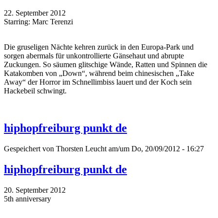
22. September 2012
Starring: Marc Terenzi
Die gruseligen Nächte kehren zurück in den Europa-Park und
sorgen abermals für unkontrollierte Gänsehaut und abrupte
Zuckungen. So säumen glitschige Wände, Ratten und Spinnen die
Katakomben von „Down“, während beim chinesischen „Take
Away“ der Horror im Schnellimbiss lauert und der Koch sein
Hackebeil schwingt.
hiphopfreiburg punkt de
Gespeichert von
Thorsten Leucht
am/um Do, 20/09/2012 - 16:27
hiphopfreiburg punkt de
20. September 2012
5th anniversary