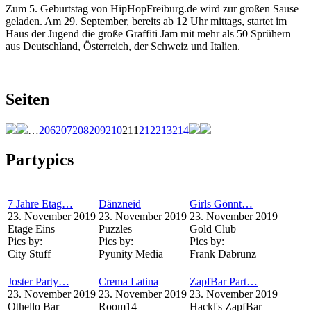
Zum 5. Geburtstag von HipHopFreiburg.de wird zur großen Sause
geladen. Am 29. September, bereits ab 12 Uhr mittags, startet im
Haus der Jugend die große Graffiti Jam mit mehr als 50 Sprühern
aus Deutschland, Österreich, der Schweiz und Italien.
Seiten
…
206
207
208
209
210
211
212
213
214
Partypics
7 Jahre Etag…
Dänzneid
Girls Gönnt…
23. November 2019
23. November 2019
23. November 2019
Etage Eins
Puzzles
Gold Club
Pics by:
Pics by:
Pics by:
City Stuff
Pyunity Media
Frank Dabrunz
Joster Party…
Crema Latina
ZapfBar Part…
23. November 2019
23. November 2019
23. November 2019
Othello Bar
Room14
Hackl's ZapfBar