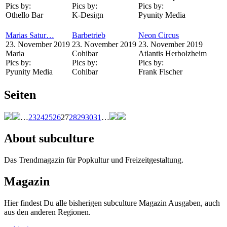
Pics by:
Pics by:
Pics by:
Othello Bar
K-Design
Pyunity Media
Marias Satur…
Barbetrieb
Neon Circus
23. November 2019
23. November 2019
23. November 2019
Maria
Cohibar
Atlantis Herbolzheim
Pics by:
Pics by:
Pics by:
Pyunity Media
Cohibar
Frank Fischer
Seiten
…
23
24
25
26
27
28
29
30
31
…
About subculture
Das Trendmagazin für Popkultur und Freizeitgestaltung.
Magazin
Hier findest Du alle bisherigen subculture Magazin Ausgaben, auch
aus den anderen Regionen.