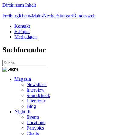
Direkt zum Inhalt
Freiburg
Rhein-Main-Neckar
Stuttgart
Bundesweit
Kontakt
E-Paper
Mediadaten
Suchformular
Magazin
Newsflash
Interview
Soundcheck
Literatour
Blog
Nightlife
Events
Locations
Partypics
Charts