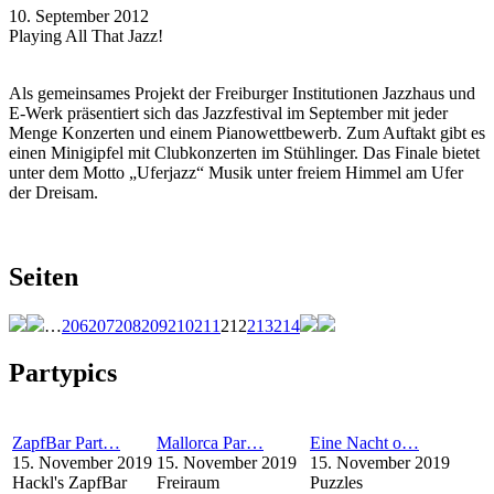
10. September 2012
Playing All That Jazz!
Als gemeinsames Projekt der Freiburger Institutionen Jazzhaus und
E-Werk präsentiert sich das Jazzfestival im September mit jeder
Menge Konzerten und einem Pianowettbewerb. Zum Auftakt gibt es
einen Minigipfel mit Clubkonzerten im Stühlinger. Das Finale bietet
unter dem Motto „Uferjazz“ Musik unter freiem Himmel am Ufer
der Dreisam.
Seiten
…
206
207
208
209
210
211
212
213
214
Partypics
ZapfBar Part…
Mallorca Par…
Eine Nacht o…
15. November 2019
15. November 2019
15. November 2019
Hackl's ZapfBar
Freiraum
Puzzles