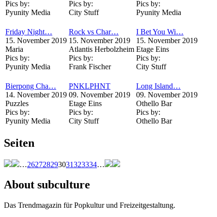
Pics by:
Pics by:
Pics by:
Pyunity Media
City Stuff
Pyunity Media
Friday Night…
Rock vs Char…
I Bet You Wi…
15. November 2019
15. November 2019
15. November 2019
Maria
Atlantis Herbolzheim
Etage Eins
Pics by:
Pics by:
Pics by:
Pyunity Media
Frank Fischer
City Stuff
Bierpong Cha…
PNKLPHNT
Long Island…
14. November 2019
09. November 2019
09. November 2019
Puzzles
Etage Eins
Othello Bar
Pics by:
Pics by:
Pics by:
Pyunity Media
City Stuff
Othello Bar
Seiten
…
26
27
28
29
30
31
32
33
34
…
About subculture
Das Trendmagazin für Popkultur und Freizeitgestaltung.