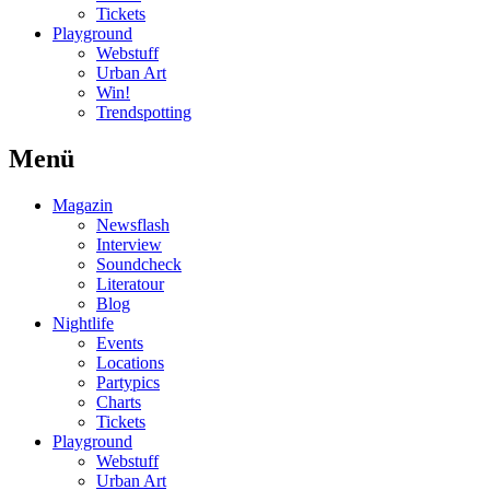
Tickets
Playground
Webstuff
Urban Art
Win!
Trendspotting
Menü
Magazin
Newsflash
Interview
Soundcheck
Literatour
Blog
Nightlife
Events
Locations
Partypics
Charts
Tickets
Playground
Webstuff
Urban Art