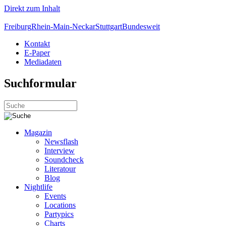
Direkt zum Inhalt
Freiburg
Rhein-Main-Neckar
Stuttgart
Bundesweit
Kontakt
E-Paper
Mediadaten
Suchformular
Magazin
Newsflash
Interview
Soundcheck
Literatour
Blog
Nightlife
Events
Locations
Partypics
Charts