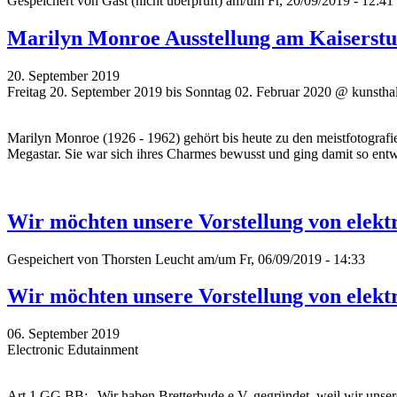
Gespeichert von
Gast (nicht überprüft)
am/um Fr, 20/09/2019 - 12:41
Marilyn Monroe Ausstellung am Kaiserstu
20. September 2019
Freitag 20. September 2019 bis Sonntag 02. Februar 2020 @ kunsthal
Marilyn Monroe (1926 - 1962) gehört bis heute zu den meistfotograf
Megastar. Sie war sich ihres Charmes bewusst und ging damit so e
Wir möchten unsere Vorstellung von elekt
Gespeichert von
Thorsten Leucht
am/um Fr, 06/09/2019 - 14:33
Wir möchten unsere Vorstellung von elekt
06. September 2019
Electronic Edutainment
Art 1 GG BB: „Wir haben Bretterbude e.V. gegründet, weil wir unser