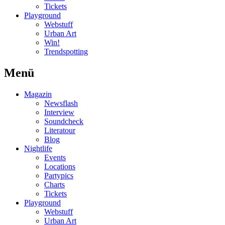
Tickets
Playground
Webstuff
Urban Art
Win!
Trendspotting
Menü
Magazin
Newsflash
Interview
Soundcheck
Literatour
Blog
Nightlife
Events
Locations
Partypics
Charts
Tickets
Playground
Webstuff
Urban Art