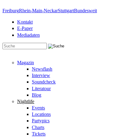
Direkt zum Inhalt
Freiburg
Rhein-Main-Neckar
Stuttgart
Bundesweit
Kontakt
E-Paper
Mediadaten
Suchformular
Magazin
Newsflash
Interview
Soundcheck
Literatour
Blog
Nightlife
Events
Locations
Partypics
Charts
Tickets