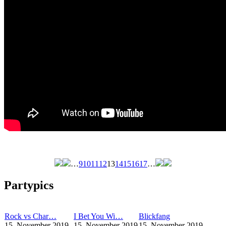
…
9
10
11
12
13
14
15
16
17
…
Seiten
Partypics
Rock vs Char…
I Bet You Wi…
Blickfang
15. November 2019
15. November 2019
15. November 2019