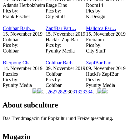
Atlantis Herbolzheim
Etage Eins
Room14
Pics by:
Pics by:
Pics by:
Frank Fischer
City Stuff
K-Design
Cohibar Barb…
ZapfBar Part…
Mallorca Par…
15. November 2019
15. November 2019
15. November 2019
Cohibar
Hackl's ZapfBar
Freiraum
Pics by:
Pics by:
Pics by:
Cohibar
Pyunity Media
City Stuff
Bierpong Cha…
Cohibar Barb…
ZapfBar Part…
14. November 2019
09. November 2019
09. November 2019
Puzzles
Cohibar
Hackl's ZapfBar
Pics by:
Pics by:
Pics by:
Pyunity Media
Cohibar
Pyunity Media
…
26
27
28
29
30
31
32
33
34
…
Seiten
About subculture
Das Trendmagazin für Popkultur und Freizeitgestaltung.
Magazin