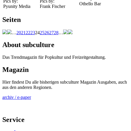
Pics by:
Pics by:
Othello Bar
Pyunity Media
Frank Fischer
Seiten
…
20
21
22
23
24
25
26
27
28
…
About subculture
Das Trendmagazin für Popkultur und Freizeitgestaltung.
Magazin
Hier findest Du alle bisherigen subculture Magazin Ausgaben, auch
aus den anderen Regionen.
archiv / e-paper
Service