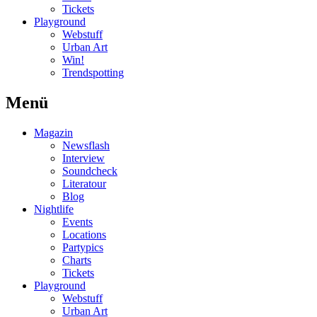
Tickets
Playground
Webstuff
Urban Art
Win!
Trendspotting
Menü
Magazin
Newsflash
Interview
Soundcheck
Literatour
Blog
Nightlife
Events
Locations
Partypics
Charts
Tickets
Playground
Webstuff
Urban Art