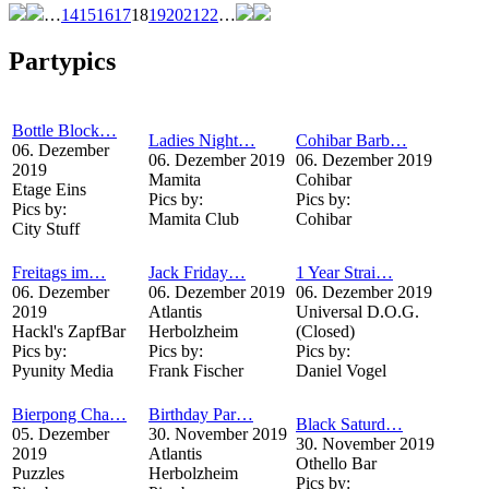
…
14
15
16
17
18
19
20
21
22
…
Partypics
Bottle Block…
Ladies Night…
Cohibar Barb…
06. Dezember
06. Dezember 2019
06. Dezember 2019
2019
Mamita
Cohibar
Etage Eins
Pics by:
Pics by:
Pics by:
Mamita Club
Cohibar
City Stuff
Freitags im…
Jack Friday…
1 Year Strai…
06. Dezember
06. Dezember 2019
06. Dezember 2019
2019
Atlantis
Universal D.O.G.
Hackl's ZapfBar
Herbolzheim
(Closed)
Pics by:
Pics by:
Pics by:
Pyunity Media
Frank Fischer
Daniel Vogel
Bierpong Cha…
Birthday Par…
Black Saturd…
05. Dezember
30. November 2019
30. November 2019
2019
Atlantis
Othello Bar
Puzzles
Herbolzheim
Pics by: