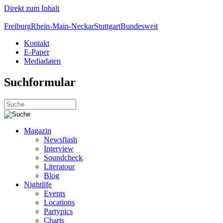
Direkt zum Inhalt
Freiburg
Rhein-Main-Neckar
Stuttgart
Bundesweit
Kontakt
E-Paper
Mediadaten
Suchformular
Magazin
Newsflash
Interview
Soundcheck
Literatour
Blog
Nightlife
Events
Locations
Partypics
Charts