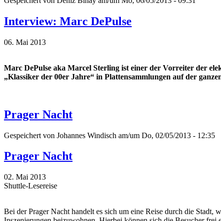
Gespeichert von
Deniz Binay
am/um Mo, 06/05/2013 - 09:31
Interview: Marc DePulse
06. Mai 2013
Marc DePulse aka Marcel Sterling ist einer der Vorreiter der el
„Klassiker der 00er Jahre“ in Plattensammlungen auf der ganzen
Prager Nacht
Gespeichert von
Johannes Windisch
am/um Do, 02/05/2013 - 12:35
Prager Nacht
02. Mai 2013
Shuttle-Lesereise
Bei der Prager Nacht handelt es sich um eine Reise durch die Stadt,
Inszenierungen beizuwohnen. Hierbei können sich die Besucher frei e