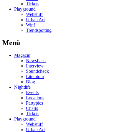
Tickets
Playground
Webstuff
Urban Art
Win!
Trendspotting
Menü
Magazin
Newsflash
Interview
Soundcheck
Literatour
Blog
Nightlife
Events
Locations
Partypics
Charts
Tickets
Playground
Webstuff
Urban Art