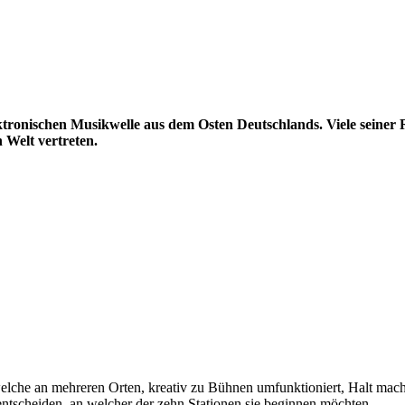
ektronischen Musikwelle aus dem Osten Deutschlands. Viele seiner 
 Welt vertreten.
 welche an mehreren Orten, kreativ zu Bühnen umfunktioniert, Halt mac
ntscheiden, an welcher der zehn Stationen sie beginnen möchten.