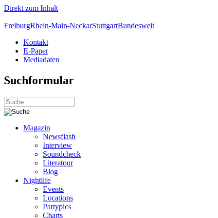
Direkt zum Inhalt
Freiburg
Rhein-Main-Neckar
Stuttgart
Bundesweit
Kontakt
E-Paper
Mediadaten
Suchformular
Magazin
Newsflash
Interview
Soundcheck
Literatour
Blog
Nightlife
Events
Locations
Partypics
Charts