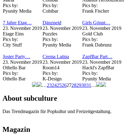
Pics by:
Pics by:
Pics by:
Pyunity Media
Cohibar
Frank Fischer
7 Jahre Etag…
Dänzneid
Girls Gönnt…
23. November 2019
23. November 2019
23. November 2019
Etage Eins
Puzzles
Gold Club
Pics by:
Pics by:
Pics by:
City Stuff
Pyunity Media
Frank Dabrunz
Joster Party…
Crema Latina
ZapfBar Part…
23. November 2019
23. November 2019
23. November 2019
Othello Bar
Room14
Hackl's ZapfBar
Pics by:
Pics by:
Pics by:
Othello Bar
K-Design
Pyunity Media
…
23
24
25
26
27
28
29
30
31
…
Seiten
About subculture
Das Trendmagazin für Popkultur und Freizeitgestaltung.
Magazin