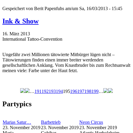
Gespeichert von
Berit Papenfuhs
am/um Sa, 16/03/2013 - 15:45
Ink & Show
16. März 2013
International Tattoo-Convention
Ungefähr zwei Millionen tätowierte Mitbürger lügen nicht –
Tätowierungen finden einen immer breiter werdenden
gesellschaftlichen Anklang. Vom Knastbruder bis zum Rechtsanwalt
meinen viele: Farbe unter der Haut fetzt.
…
191
192
193
194
195
196
197
198
199
…
Seiten
Partypics
Marias Satur…
Barbetrieb
Neon Circus
23. November 2019
23. November 2019
23. November 2019
Maria
Cohibar
Atlantis Herbolzheim