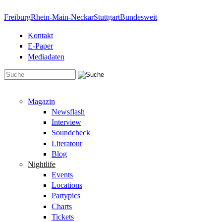
Direkt zum Inhalt
Freiburg
Rhein-Main-Neckar
Stuttgart
Bundesweit
Kontakt
E-Paper
Mediadaten
Suchformular
Magazin
Newsflash
Interview
Soundcheck
Literatour
Blog
Nightlife
Events
Locations
Partypics
Charts
Tickets