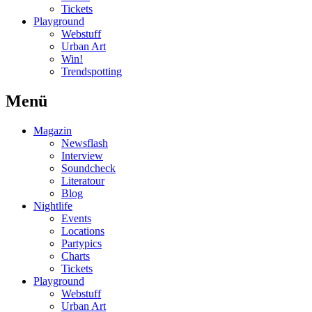
Tickets
Playground
Webstuff
Urban Art
Win!
Trendspotting
Menü
Magazin
Newsflash
Interview
Soundcheck
Literatour
Blog
Nightlife
Events
Locations
Partypics
Charts
Tickets
Playground
Webstuff
Urban Art