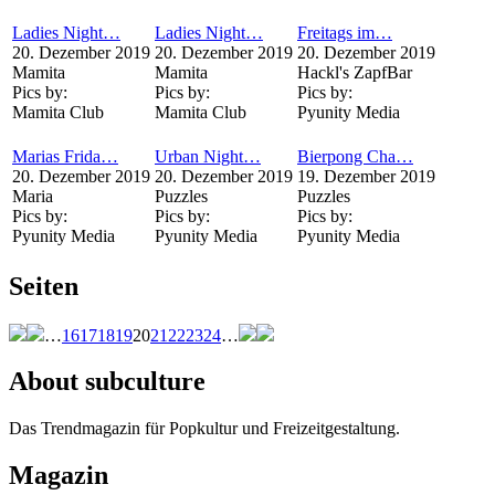
Ladies Night…
Ladies Night…
Freitags im…
20. Dezember 2019
20. Dezember 2019
20. Dezember 2019
Mamita
Mamita
Hackl's ZapfBar
Pics by:
Pics by:
Pics by:
Mamita Club
Mamita Club
Pyunity Media
Marias Frida…
Urban Night…
Bierpong Cha…
20. Dezember 2019
20. Dezember 2019
19. Dezember 2019
Maria
Puzzles
Puzzles
Pics by:
Pics by:
Pics by:
Pyunity Media
Pyunity Media
Pyunity Media
Seiten
…
16
17
18
19
20
21
22
23
24
…
About subculture
Das Trendmagazin für Popkultur und Freizeitgestaltung.
Magazin