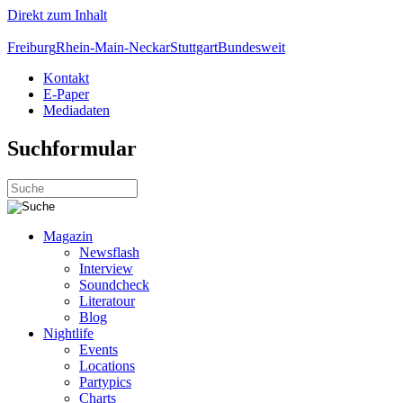
Direkt zum Inhalt
Freiburg
Rhein-Main-Neckar
Stuttgart
Bundesweit
Kontakt
E-Paper
Mediadaten
Suchformular
Magazin
Newsflash
Interview
Soundcheck
Literatour
Blog
Nightlife
Events
Locations
Partypics
Charts