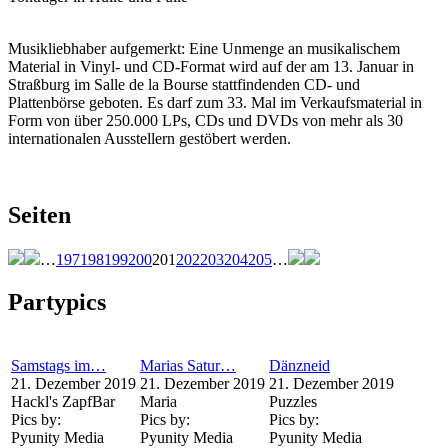
Musikliebhaber aufgemerkt: Eine Unmenge an musikalischem
Material in Vinyl- und CD-Format wird auf der am 13. Januar in
Straßburg im Salle de la Bourse stattfindenden CD- und
Plattenbörse geboten. Es darf zum 33. Mal im Verkaufsmaterial in
Form von über 250.000 LPs, CDs und DVDs von mehr als 30
internationalen Ausstellern gestöbert werden.
Seiten
…
197
198
199
200
201
202
203
204
205
…
Partypics
Samstags im…
Marias Satur…
Dänzneid
21. Dezember 2019
21. Dezember 2019
21. Dezember 2019
Hackl's ZapfBar
Maria
Puzzles
Pics by:
Pics by:
Pics by:
Pyunity Media
Pyunity Media
Pyunity Media