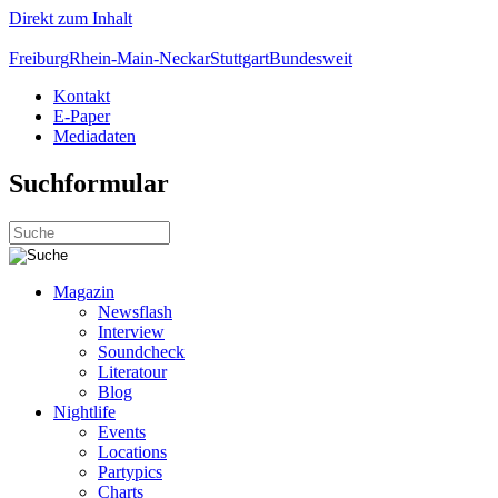
Direkt zum Inhalt
Freiburg
Rhein-Main-Neckar
Stuttgart
Bundesweit
Kontakt
E-Paper
Mediadaten
Suchformular
Magazin
Newsflash
Interview
Soundcheck
Literatour
Blog
Nightlife
Events
Locations
Partypics
Charts