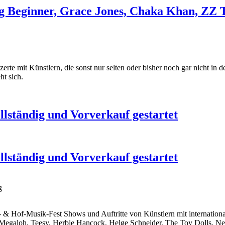
Beginner, Grace Jones, Chaka Khan, ZZ T
erte mit Künstlern, die sonst nur selten oder bisher noch gar nicht in
ht sich.
lständig und Vorverkauf gestartet
lständig und Vorverkauf gestartet
g
us- & Hof-Musik-Fest Shows und Auftritte von Künstlern mit interna
Megaloh, Teesy, Herbie Hancock, Helge Schneider, The Toy Dolls, N