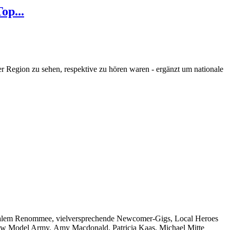
op...
 der Region zu sehen, respektive zu hören waren - ergänzt um
nationale
tionalem Renommee, vielversprechende Newcomer-Gigs, Local Heroes
ew Model Army, Amy Macdonald, Patricia Kaas, Michael Mitte