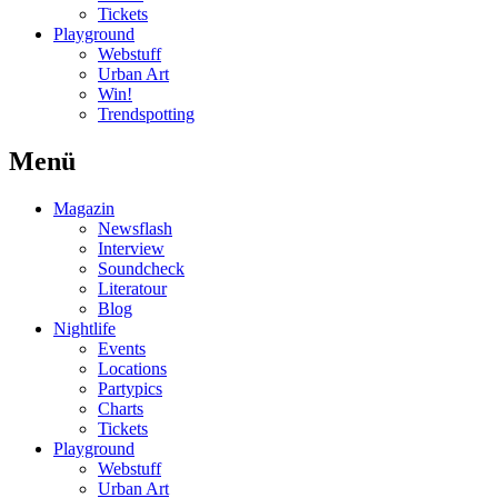
Tickets
Playground
Webstuff
Urban Art
Win!
Trendspotting
Menü
Magazin
Newsflash
Interview
Soundcheck
Literatour
Blog
Nightlife
Events
Locations
Partypics
Charts
Tickets
Playground
Webstuff
Urban Art