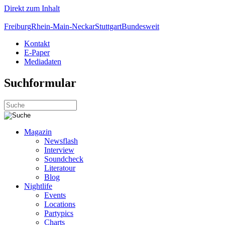
Direkt zum Inhalt
Freiburg
Rhein-Main-Neckar
Stuttgart
Bundesweit
Kontakt
E-Paper
Mediadaten
Suchformular
Magazin
Newsflash
Interview
Soundcheck
Literatour
Blog
Nightlife
Events
Locations
Partypics
Charts