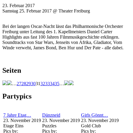
23. Februar 2017
Samstag 25. Februar 2017 @ Theater Freiburg
Bei der langen Oscar-Nacht lässt das Philharmonische Orchester
Freiburg unter Leitung des 1. Kapellmeisters Daniel Carter
Highlights aus fast 100 Jahren Filmmusikgeschichte erklingen.
Soundtracks von Star Wars, Jenseits von Afrika, Gladiator, Vom
Winde verweht, James Bond, Ben Hur und Der Pate - alle dabei.
Seiten
…
27
28
29
30
31
32
33
34
35
…
Partypics
7 Jahre Etag…
Dänzneid
Girls Gönnt…
23. November 2019
23. November 2019
23. November 2019
Etage Eins
Puzzles
Gold Club
Pics by:
Pics by:
Pics by: