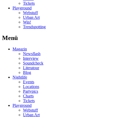
Tickets
Playground
Webstuff
Urban Art
Win!
Trendspotting
Menü
Magazin
Newsflash
Interview
Soundcheck
Literatour
Blog
Nightlife
Events
Locations
Partypics
Charts
Tickets
Playground
Webstuff
Urban Art