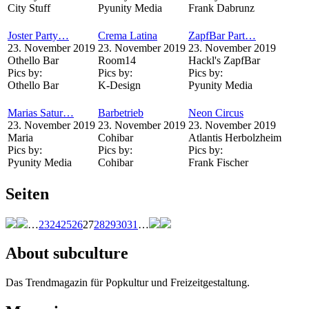
City Stuff
Pyunity Media
Frank Dabrunz
Joster Party…
Crema Latina
ZapfBar Part…
23. November 2019
23. November 2019
23. November 2019
Othello Bar
Room14
Hackl's ZapfBar
Pics by:
Pics by:
Pics by:
Othello Bar
K-Design
Pyunity Media
Marias Satur…
Barbetrieb
Neon Circus
23. November 2019
23. November 2019
23. November 2019
Maria
Cohibar
Atlantis Herbolzheim
Pics by:
Pics by:
Pics by:
Pyunity Media
Cohibar
Frank Fischer
Seiten
…
23
24
25
26
27
28
29
30
31
…
About subculture
Das Trendmagazin für Popkultur und Freizeitgestaltung.