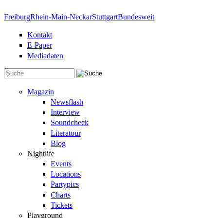
Direkt zum Inhalt
Freiburg
Rhein-Main-Neckar
Stuttgart
Bundesweit
Kontakt
E-Paper
Mediadaten
Suchformular
Magazin
Newsflash
Interview
Soundcheck
Literatour
Blog
Nightlife
Events
Locations
Partypics
Charts
Tickets
Playground