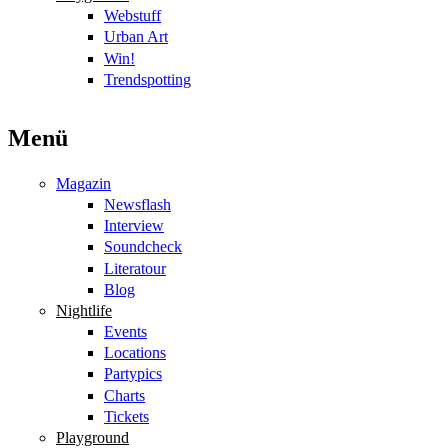
Webstuff
Urban Art
Win!
Trendspotting
Menü
Magazin
Newsflash
Interview
Soundcheck
Literatour
Blog
Nightlife
Events
Locations
Partypics
Charts
Tickets
Playground