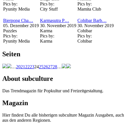
Pics by:
Pics by:
Pics by:
Pyunity Media
City Stuff
Mamita Club
Bierpong Cha…
Karmasutra P…
Cohibar Barb…
05. Dezember 2019
30. November 2019
30. November 2019
Puzzles
Karma
Cohibar
Pics by:
Pics by:
Pics by:
Pyunity Media
Karma
Cohibar
Seiten
…
20
21
22
23
24
25
26
27
28
…
About subculture
Das Trendmagazin für Popkultur und Freizeitgestaltung.
Magazin
Hier findest Du alle bisherigen subculture Magazin Ausgaben, auch
aus den anderen Regionen.