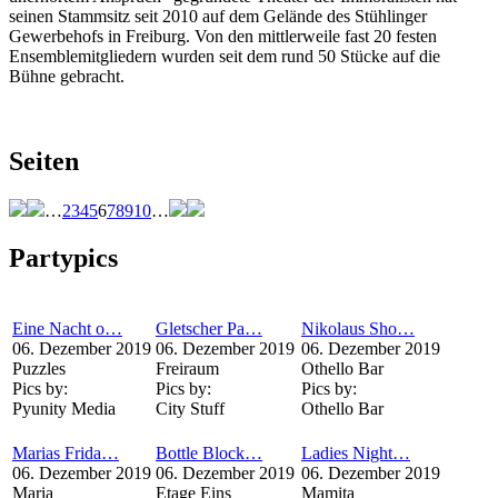
seinen Stammsitz seit 2010 auf dem Gelände des Stühlinger
Gewerbehofs in Freiburg. Von den mittlerweile fast 20 festen
Ensemblemitgliedern wurden seit dem rund 50 Stücke auf die
Bühne gebracht.
Seiten
…
2
3
4
5
6
7
8
9
10
…
Partypics
Eine Nacht o…
Gletscher Pa…
Nikolaus Sho…
06. Dezember 2019
06. Dezember 2019
06. Dezember 2019
Puzzles
Freiraum
Othello Bar
Pics by:
Pics by:
Pics by:
Pyunity Media
City Stuff
Othello Bar
Marias Frida…
Bottle Block…
Ladies Night…
06. Dezember 2019
06. Dezember 2019
06. Dezember 2019
Maria
Etage Eins
Mamita