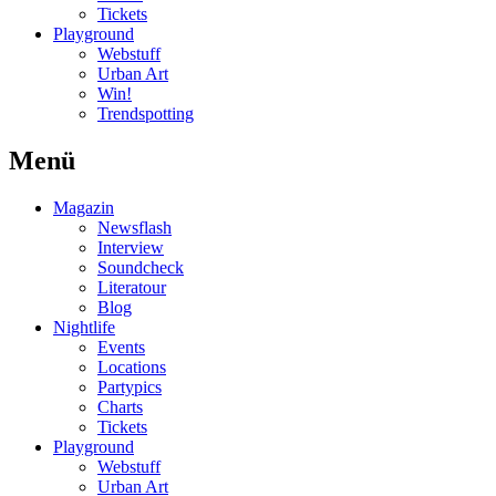
Tickets
Playground
Webstuff
Urban Art
Win!
Trendspotting
Menü
Magazin
Newsflash
Interview
Soundcheck
Literatour
Blog
Nightlife
Events
Locations
Partypics
Charts
Tickets
Playground
Webstuff
Urban Art