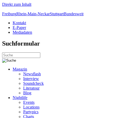
Direkt zum Inhalt
Freiburg
Rhein-Main-Neckar
Stuttgart
Bundesweit
Kontakt
E-Paper
Mediadaten
Suchformular
Magazin
Newsflash
Interview
Soundcheck
Literatour
Blog
Nightlife
Events
Locations
Partypics
Charts