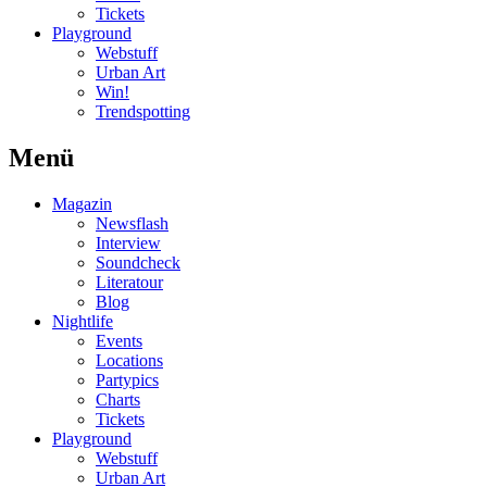
Tickets
Playground
Webstuff
Urban Art
Win!
Trendspotting
Menü
Magazin
Newsflash
Interview
Soundcheck
Literatour
Blog
Nightlife
Events
Locations
Partypics
Charts
Tickets
Playground
Webstuff
Urban Art