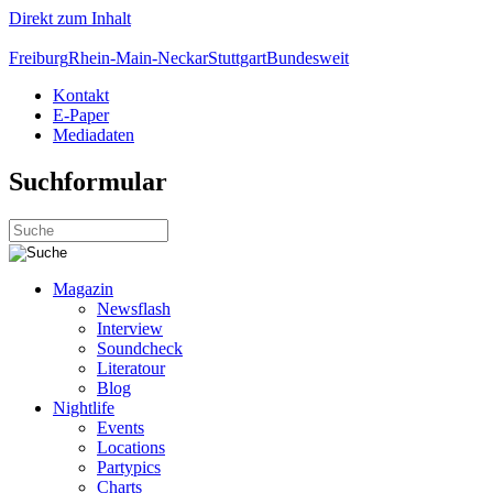
Direkt zum Inhalt
Freiburg
Rhein-Main-Neckar
Stuttgart
Bundesweit
Kontakt
E-Paper
Mediadaten
Suchformular
Magazin
Newsflash
Interview
Soundcheck
Literatour
Blog
Nightlife
Events
Locations
Partypics
Charts