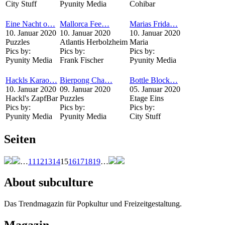
City Stuff
Pyunity Media
Cohibar
Eine Nacht o…
Mallorca Fee…
Marias Frida…
10. Januar 2020
10. Januar 2020
10. Januar 2020
Puzzles
Atlantis Herbolzheim
Maria
Pics by:
Pics by:
Pics by:
Pyunity Media
Frank Fischer
Pyunity Media
Hackls Karao…
Bierpong Cha…
Bottle Block…
10. Januar 2020
09. Januar 2020
05. Januar 2020
Hackl's ZapfBar
Puzzles
Etage Eins
Pics by:
Pics by:
Pics by:
Pyunity Media
Pyunity Media
City Stuff
Seiten
…
11
12
13
14
15
16
17
18
19
…
About subculture
Das Trendmagazin für Popkultur und Freizeitgestaltung.