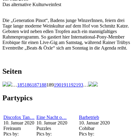
Das alternative Kulturweinfest
Die „Generation Pinot“, Badens junge WinzerInnen, feiern drei
Tage lange moderne Weinkultur auf dem Hof von Schmitz Katze.
Geboten wird neben edlen Tropfen auch ein mannigfaltiges
Rahmenprogramm. So gastiert hier International-Pony-Member
Erobique für einen Live-Gig am Samstag, während Rainer Trübys
Eventreihe „Beats & Öxle“ sich am Sonntag in die Agenda reiht.
Seiten
…
185
186
187
188
189
190
191
192
193
…
Partypics
Discofox Tan…
Eine Nacht o…
Barbetrieb
10. Januar 2020
10. Januar 2020
10. Januar 2020
Freiraum
Puzzles
Cohibar
Pics by:
Pics by:
Pics by: