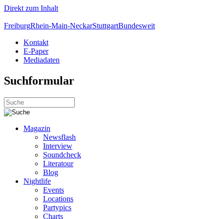
Direkt zum Inhalt
Freiburg
Rhein-Main-Neckar
Stuttgart
Bundesweit
Kontakt
E-Paper
Mediadaten
Suchformular
Magazin
Newsflash
Interview
Soundcheck
Literatour
Blog
Nightlife
Events
Locations
Partypics
Charts