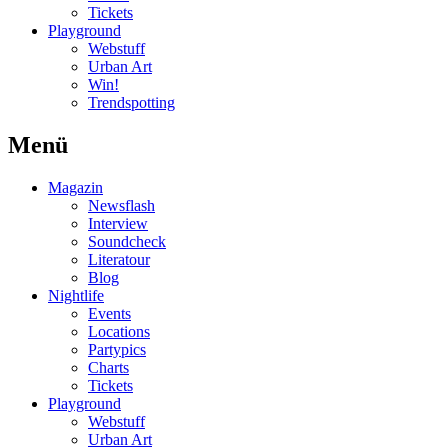
Tickets
Playground
Webstuff
Urban Art
Win!
Trendspotting
Menü
Magazin
Newsflash
Interview
Soundcheck
Literatour
Blog
Nightlife
Events
Locations
Partypics
Charts
Tickets
Playground
Webstuff
Urban Art