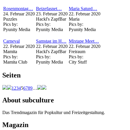
Rosenmontag…
Beizefasnet…
Maria Saturd…
24. Februar 2020
23. Februar 2020
22. Februar 2020
Puzzles
Hackl's ZapfBar
Maria
Pics by:
Pics by:
Pics by:
Pyunity Media
Pyunity Media
Pyunity Media
Carneval
Samstag im H…
Mixtape Meet…
22. Februar 2020
22. Februar 2020
22. Februar 2020
Mamita
Hackl's ZapfBar
Freiraum
Pics by:
Pics by:
Pics by:
Mamita Club
Pyunity Media
City Stuff
Seiten
1
2
3
4
5
6
7
8
9
…
About subculture
Das Trendmagazin für Popkultur und Freizeitgestaltung.
Magazin