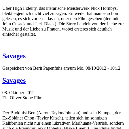
Über High Fidelity, das literarische Meisterwerk Nick Hornbys,
bleibt eigentlich nicht viel zu sagen. Entweder hat man es schon
gelesen, es sich vorlesen lassen, oder den Film gesehen (den mit
John Cusack und Jack Black). Die Story handelt von der Liebe zur
Musik und der Liebe zu Frauen, wobei ersteres sich deutlich
einfacher gestaltet.
Savages
Gespeichert von
Berit Papenfuhs
am/um Mo, 08/10/2012 - 10:12
Savages
08. Oktober 2012
Ein Oliver Stone Film
Der Buddhist Ben (Aaron Taylor-Johnson) und sein Kumpel, der
Ex-Söldner Chon (Taylor Kitsch), teilen sich im sonnigen
Kalifornien nicht nur einen lukrativen Marihuana-Vertrieb, sondern
auch die Freundin: sexy Ophelia (Blake Lively). Die Idylle findet