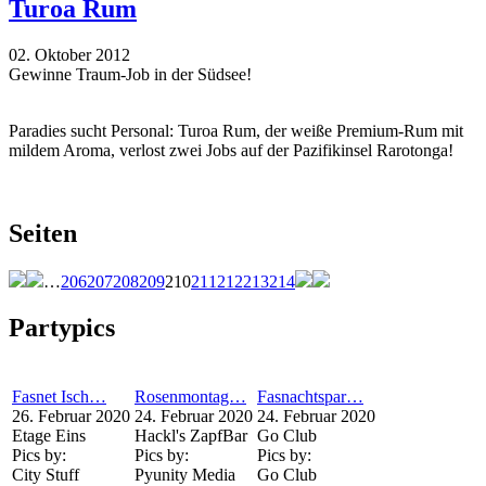
Turoa Rum
02. Oktober 2012
Gewinne Traum-Job in der Südsee!
Paradies sucht Personal: Turoa Rum, der weiße Premium-Rum mit
mildem Aroma, verlost zwei Jobs auf der Pazifikinsel Rarotonga!
Seiten
…
206
207
208
209
210
211
212
213
214
Partypics
Fasnet Isch…
Rosenmontag…
Fasnachtspar…
26. Februar 2020
24. Februar 2020
24. Februar 2020
Etage Eins
Hackl's ZapfBar
Go Club
Pics by:
Pics by:
Pics by:
City Stuff
Pyunity Media
Go Club