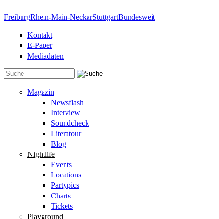
Direkt zum Inhalt
Freiburg
Rhein-Main-Neckar
Stuttgart
Bundesweit
Kontakt
E-Paper
Mediadaten
Suchformular
Magazin
Newsflash
Interview
Soundcheck
Literatour
Blog
Nightlife
Events
Locations
Partypics
Charts
Tickets
Playground