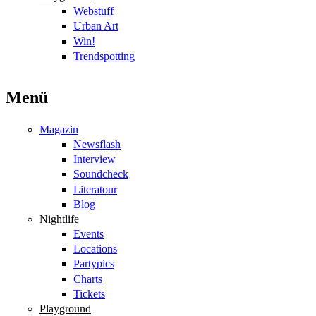
Webstuff
Urban Art
Win!
Trendspotting
Menü
Magazin
Newsflash
Interview
Soundcheck
Literatour
Blog
Nightlife
Events
Locations
Partypics
Charts
Tickets
Playground