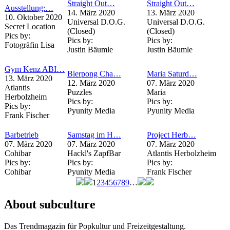
Straight Out…
Straight Out…
Ausstellung:…
14. März 2020
13. März 2020
10. Oktober 2020
Universal D.O.G.
Universal D.O.G.
Secret Location
(Closed)
(Closed)
Pics by:
Pics by:
Pics by:
Fotogräfin Lisa
Justin Bäumle
Justin Bäumle
Gym Kenz ABI…
Bierpong Cha…
Maria Saturd…
13. März 2020
12. März 2020
07. März 2020
Atlantis
Puzzles
Maria
Herbolzheim
Pics by:
Pics by:
Pics by:
Pyunity Media
Pyunity Media
Frank Fischer
Barbetrieb
Samstag im H…
Project Herb…
07. März 2020
07. März 2020
07. März 2020
Cohibar
Hackl's ZapfBar
Atlantis Herbolzheim
Pics by:
Pics by:
Pics by:
Cohibar
Pyunity Media
Frank Fischer
1
2
3
4
5
6
7
8
9
…
Seiten
About subculture
Das Trendmagazin für Popkultur und Freizeitgestaltung.