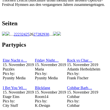
Thorsten Leucht (subculture urban media) ihre liebsten OpenAir-
Festival Hymnen aus den vergangenen Jahren zusammengetragen.
Seiten
…
22
23
24
25
26
27
28
29
30
…
Partypics
Eine Nacht o…
Friday Night…
Rock vs Char…
15. November 2019
15. November 2019
15. November 2019
Puzzles
Maria
Atlantis Herbolzheim
Pics by:
Pics by:
Pics by:
Pyunity Media
Pyunity Media
Frank Fischer
I Bet You Wi…
Blickfang
Cohibar Barb…
15. November 2019
15. November 2019
15. November 2019
Etage Eins
Room14
Cohibar
Pics by:
Pics by:
Pics by:
City Stuff
K-Design
Cohibar