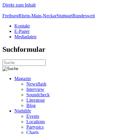
Direkt zum Inhalt
Freiburg
Rhein-Main-Neckar
Stuttgart
Bundesweit
Kontakt
E-Paper
Mediadaten
Suchformular
Magazin
Newsflash
Interview
Soundcheck
Literatour
Blog
Nightlife
Events
Locations
Partypics
Charts