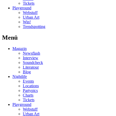
Tickets
Playground
Webstuff
Urban Art
Win!
Trendspotting
Menü
Magazin
Newsflash
Interview
Soundcheck
Literatour
Blog
Nightlife
Events
Locations
Partypics
Charts
Tickets
Playground
Webstuff
Urban Art