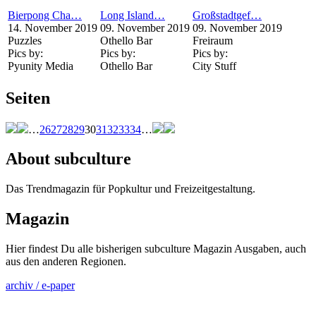
Bierpong Cha…
Long Island…
Großstadtgef…
14. November 2019
09. November 2019
09. November 2019
Puzzles
Othello Bar
Freiraum
Pics by:
Pics by:
Pics by:
Pyunity Media
Othello Bar
City Stuff
Seiten
…
26
27
28
29
30
31
32
33
34
…
About subculture
Das Trendmagazin für Popkultur und Freizeitgestaltung.
Magazin
Hier findest Du alle bisherigen subculture Magazin Ausgaben, auch
aus den anderen Regionen.
archiv / e-paper