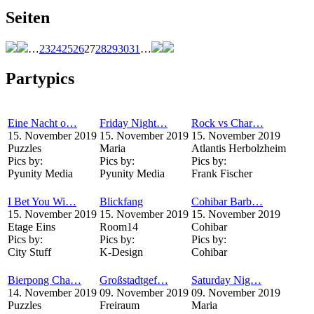
Seiten
…
23
24
25
26
27
28
29
30
31
…
Partypics
Eine Nacht o…
Friday Night…
Rock vs Char…
15. November 2019
15. November 2019
15. November 2019
Puzzles
Maria
Atlantis Herbolzheim
Pics by:
Pics by:
Pics by:
Pyunity Media
Pyunity Media
Frank Fischer
I Bet You Wi…
Blickfang
Cohibar Barb…
15. November 2019
15. November 2019
15. November 2019
Etage Eins
Room14
Cohibar
Pics by:
Pics by:
Pics by:
City Stuff
K-Design
Cohibar
Bierpong Cha…
Großstadtgef…
Saturday Nig…
14. November 2019
09. November 2019
09. November 2019
Puzzles
Freiraum
Maria