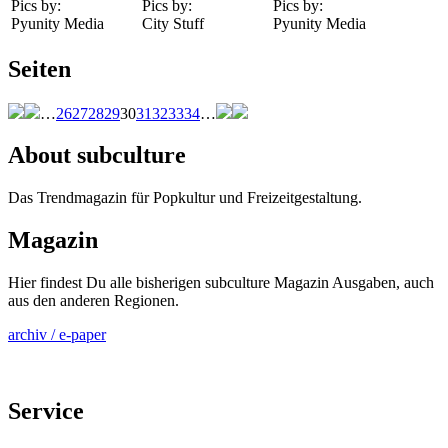
Pics by:
Pics by:
Pics by:
Pyunity Media
City Stuff
Pyunity Media
Seiten
…
26
27
28
29
30
31
32
33
34
…
About subculture
Das Trendmagazin für Popkultur und Freizeitgestaltung.
Magazin
Hier findest Du alle bisherigen subculture Magazin Ausgaben, auch
aus den anderen Regionen.
archiv / e-paper
Service