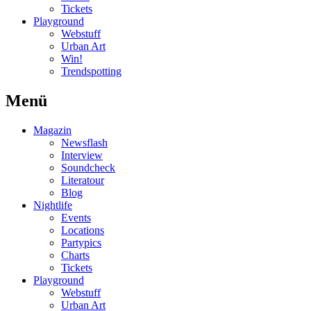
Tickets
Playground
Webstuff
Urban Art
Win!
Trendspotting
Menü
Magazin
Newsflash
Interview
Soundcheck
Literatour
Blog
Nightlife
Events
Locations
Partypics
Charts
Tickets
Playground
Webstuff
Urban Art