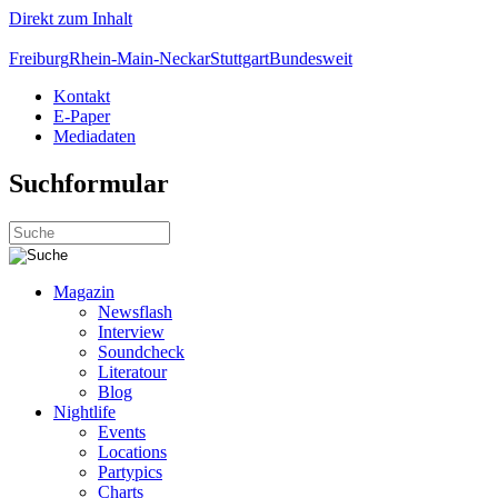
Direkt zum Inhalt
Freiburg
Rhein-Main-Neckar
Stuttgart
Bundesweit
Kontakt
E-Paper
Mediadaten
Suchformular
Magazin
Newsflash
Interview
Soundcheck
Literatour
Blog
Nightlife
Events
Locations
Partypics
Charts