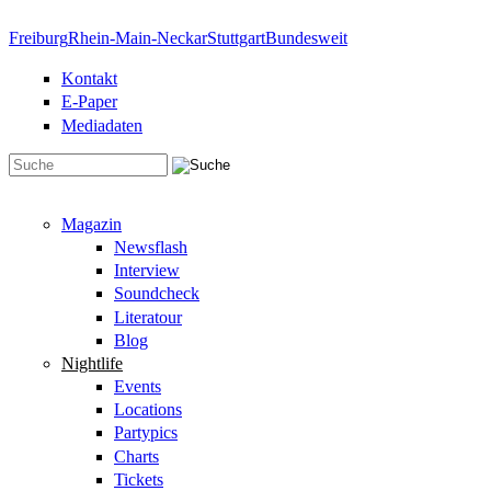
Direkt zum Inhalt
Freiburg
Rhein-Main-Neckar
Stuttgart
Bundesweit
Kontakt
E-Paper
Mediadaten
Suchformular
Magazin
Newsflash
Interview
Soundcheck
Literatour
Blog
Nightlife
Events
Locations
Partypics
Charts
Tickets