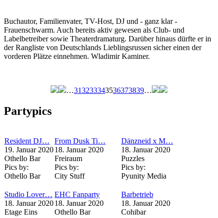
Buchautor, Familienvater, TV-Host, DJ und - ganz klar -
Frauenschwarm. Auch bereits aktiv gewesen als Club- und
Labelbetreiber sowie Theaterdramaturg. Darüber hinaus dürfte er in
der Rangliste von Deutschlands Lieblingsrussen sicher einen der
vorderen Plätze einnehmen. Wladimir Kaminer.
…
31
32
33
34
35
36
37
38
39
…
Seiten
Partypics
Resident DJ…
From Dusk Ti…
Dänzneid x M…
19. Januar 2020
18. Januar 2020
18. Januar 2020
Othello Bar
Freiraum
Puzzles
Pics by:
Pics by:
Pics by:
Othello Bar
City Stuff
Pyunity Media
Studio Lover…
EHC Fanparty
Barbetrieb
18. Januar 2020
18. Januar 2020
18. Januar 2020
Etage Eins
Othello Bar
Cohibar