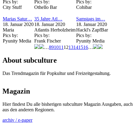
Pics by:
Pics by:
Pics by:
City Stuff
Othello Bar
Cohibar
Marias Satur…
35 Jahre Atl…
Samstags im…
18. Januar 2020
18. Januar 2020
18. Januar 2020
Maria
Atlantis Herbolzheim
Hackl's ZapfBar
Pics by:
Pics by:
Pics by:
Pyunity Media
Frank Fischer
Pyunity Media
…
8
9
10
11
12
13
14
15
16
…
Seiten
About subculture
Das Trendmagazin für Popkultur und Freizeitgestaltung.
Magazin
Hier findest Du alle bisherigen subculture Magazin Ausgaben, auch
aus den anderen Regionen.
archiv / e-paper