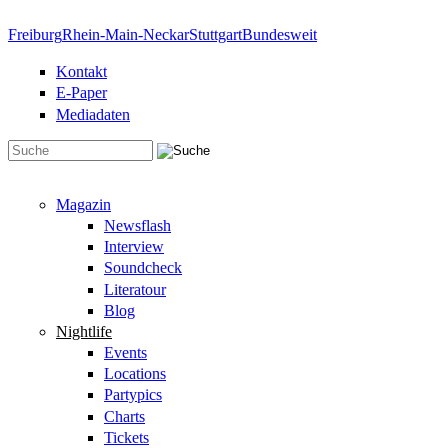
Direkt zum Inhalt
Freiburg
Rhein-Main-Neckar
Stuttgart
Bundesweit
Kontakt
E-Paper
Mediadaten
Suchformular
Magazin
Newsflash
Interview
Soundcheck
Literatour
Blog
Nightlife
Events
Locations
Partypics
Charts
Tickets