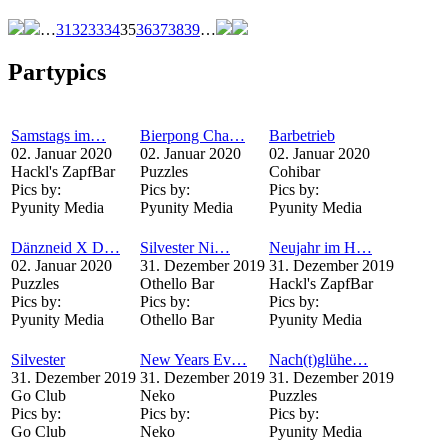
…
31
32
33
34
35
36
37
38
39
…
Partypics
Samstags im…
Bierpong Cha…
Barbetrieb
02. Januar 2020
02. Januar 2020
02. Januar 2020
Hackl's ZapfBar
Puzzles
Cohibar
Pics by:
Pics by:
Pics by:
Pyunity Media
Pyunity Media
Pyunity Media
Dänzneid X D…
Silvester Ni…
Neujahr im H…
02. Januar 2020
31. Dezember 2019
31. Dezember 2019
Puzzles
Othello Bar
Hackl's ZapfBar
Pics by:
Pics by:
Pics by:
Pyunity Media
Othello Bar
Pyunity Media
Silvester
New Years Ev…
Nach(t)glühe…
31. Dezember 2019
31. Dezember 2019
31. Dezember 2019
Go Club
Neko
Puzzles
Pics by:
Pics by:
Pics by:
Go Club
Neko
Pyunity Media