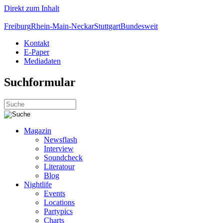
Direkt zum Inhalt
Freiburg
Rhein-Main-Neckar
Stuttgart
Bundesweit
Kontakt
E-Paper
Mediadaten
Suchformular
Magazin
Newsflash
Interview
Soundcheck
Literatour
Blog
Nightlife
Events
Locations
Partypics
Charts