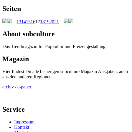
Seiten
…
13
14
15
16
17
18
19
20
21
…
About subculture
Das Trendmagazin für Popkultur und Freizeitgestaltung.
Magazin
Hier findest Du alle bisherigen subculture Magazin Ausgaben, auch
aus den anderen Regionen.
archiv / e-paper
Service
Impressum
Kontakt