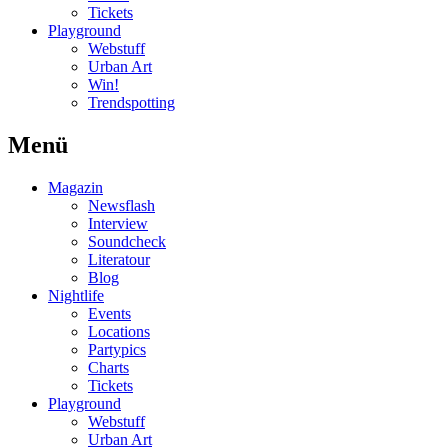
Tickets
Playground
Webstuff
Urban Art
Win!
Trendspotting
Menü
Magazin
Newsflash
Interview
Soundcheck
Literatour
Blog
Nightlife
Events
Locations
Partypics
Charts
Tickets
Playground
Webstuff
Urban Art