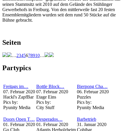
seinen Stammsitz seit 2010 auf dem Gelände des Stühlinger
Gewerbehofs in Freiburg. Von den mittlerweile fast 20 festen
Ensemblemitgliedern wurden seit dem rund 50 Stücke auf die
Bühne gebracht.
Seiten
…
2
3
4
5
6
7
8
9
10
…
Partypics
Freitags im…
Bottle Block…
Bierpong Cha…
07. Februar 2020
07. Februar 2020
06. Februar 2020
Hackl's ZapfBar
Etage Eins
Puzzles
Pics by:
Pics by:
Pics by:
Pyunity Media
City Stuff
Pyunity Media
Doors Open T…
Desperados…
Barbetrieb
01. Februar 2020
01. Februar 2020
31. Januar 2020
Go Club
Atlantis Herbolzheim
Cohibar