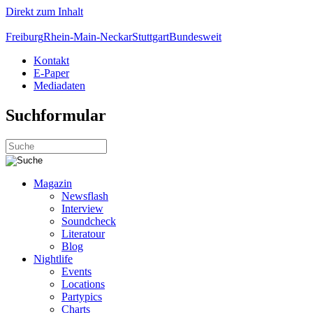
Direkt zum Inhalt
Freiburg
Rhein-Main-Neckar
Stuttgart
Bundesweit
Kontakt
E-Paper
Mediadaten
Suchformular
Magazin
Newsflash
Interview
Soundcheck
Literatour
Blog
Nightlife
Events
Locations
Partypics
Charts