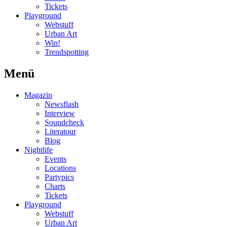
Tickets
Playground
Webstuff
Urban Art
Win!
Trendspotting
Menü
Magazin
Newsflash
Interview
Soundcheck
Literatour
Blog
Nightlife
Events
Locations
Partypics
Charts
Tickets
Playground
Webstuff
Urban Art