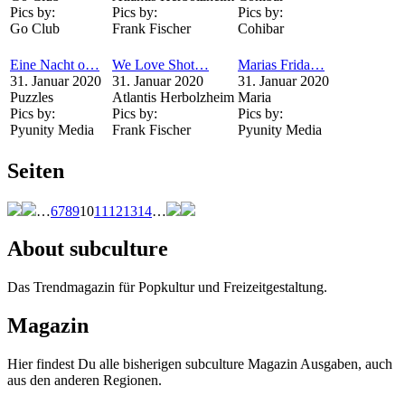
Pics by:
Pics by:
Pics by:
Go Club
Frank Fischer
Cohibar
Eine Nacht o…
We Love Shot…
Marias Frida…
31. Januar 2020
31. Januar 2020
31. Januar 2020
Puzzles
Atlantis Herbolzheim
Maria
Pics by:
Pics by:
Pics by:
Pyunity Media
Frank Fischer
Pyunity Media
Seiten
…
6
7
8
9
10
11
12
13
14
…
About subculture
Das Trendmagazin für Popkultur und Freizeitgestaltung.
Magazin
Hier findest Du alle bisherigen subculture Magazin Ausgaben, auch
aus den anderen Regionen.