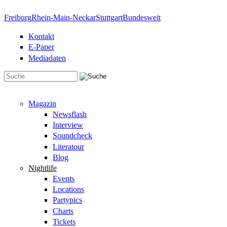
Direkt zum Inhalt
Freiburg
Rhein-Main-Neckar
Stuttgart
Bundesweit
Kontakt
E-Paper
Mediadaten
Suchformular
Magazin
Newsflash
Interview
Soundcheck
Literatour
Blog
Nightlife
Events
Locations
Partypics
Charts
Tickets