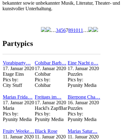
bekannter sowie unbekannter Musik, Literatur, Theater- und
kunstvoller Unterhaltung.
…
3
4
5
6
7
8
9
10
11
…
Seiten
Partypics
Vorabiparty…
Cohibar Barb…
Eine Nacht o…
17. Januar 2020
17. Januar 2020
17. Januar 2020
Etage Eins
Cohibar
Puzzles
Pics by:
Pics by:
Pics by:
City Stuff
Cohibar
Pyunity Media
Marias Frida…
Freitags im…
Bierpong Cha…
17. Januar 2020
17. Januar 2020
16. Januar 2020
Maria
Hackl's ZapfBar
Puzzles
Pics by:
Pics by:
Pics by:
Pyunity Media
Pyunity Media
Pyunity Media
Fruity Weeke…
Black Rose
Marias Satur…
11. Januar 2020
11. Januar 2020
11. Januar 2020