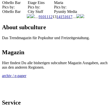
Othello Bar
Etage Eins
Maria
Pics by:
Pics by:
Pics by:
Othello Bar
City Stuff
Pyunity Media
…
9
10
11
12
13
14
15
16
17
…
Seiten
About subculture
Das Trendmagazin für Popkultur und Freizeitgestaltung.
Magazin
Hier findest Du alle bisherigen subculture Magazin Ausgaben, auch
aus den anderen Regionen.
archiv / e-paper
Service