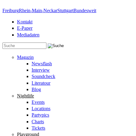
Direkt zum Inhalt
Freiburg
Rhein-Main-Neckar
Stuttgart
Bundesweit
Kontakt
E-Paper
Mediadaten
Suchformular
Magazin
Newsflash
Interview
Soundcheck
Literatour
Blog
Nightlife
Events
Locations
Partypics
Charts
Tickets
Playground