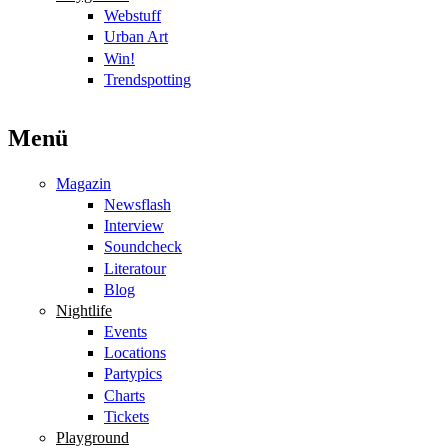
Webstuff
Urban Art
Win!
Trendspotting
Menü
Magazin
Newsflash
Interview
Soundcheck
Literatour
Blog
Nightlife
Events
Locations
Partypics
Charts
Tickets
Playground