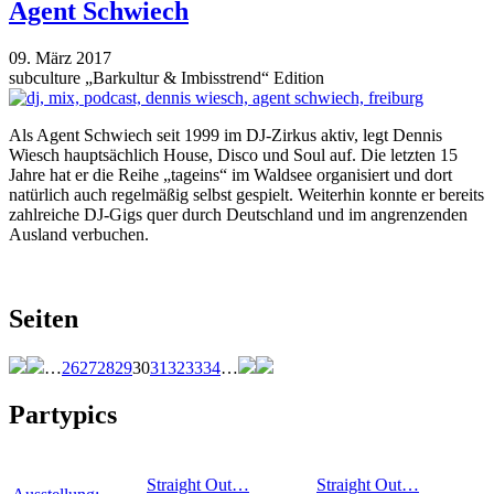
Agent Schwiech
09. März 2017
subculture „Barkultur & Imbisstrend“ Edition
Als Agent Schwiech seit 1999 im DJ-Zirkus aktiv, legt Dennis
Wiesch hauptsächlich House, Disco und Soul auf. Die letzten 15
Jahre hat er die Reihe „tageins“ im Waldsee organisiert und dort
natürlich auch regelmäßig selbst gespielt. Weiterhin konnte er bereits
zahlreiche DJ-Gigs quer durch Deutschland und im angrenzenden
Ausland verbuchen.
Seiten
…
26
27
28
29
30
31
32
33
34
…
Partypics
Straight Out…
Straight Out…