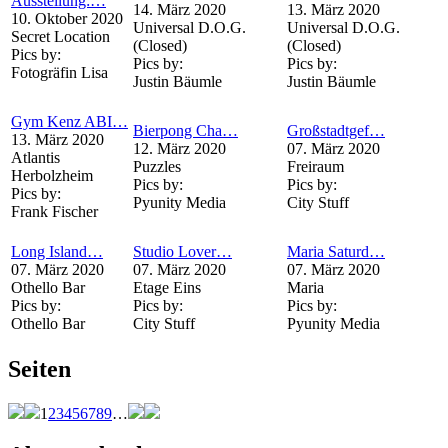
Ausstellung:…
14. März 2020
13. März 2020
10. Oktober 2020
Universal D.O.G.
Universal D.O.G.
Secret Location
(Closed)
(Closed)
Pics by:
Pics by:
Pics by:
Fotogräfin Lisa
Justin Bäumle
Justin Bäumle
Gym Kenz ABI…
Bierpong Cha…
Großstadtgef…
13. März 2020
12. März 2020
07. März 2020
Atlantis
Puzzles
Freiraum
Herbolzheim
Pics by:
Pics by:
Pics by:
Pyunity Media
City Stuff
Frank Fischer
Long Island…
Studio Lover…
Maria Saturd…
07. März 2020
07. März 2020
07. März 2020
Othello Bar
Etage Eins
Maria
Pics by:
Pics by:
Pics by:
Othello Bar
City Stuff
Pyunity Media
Seiten
1
2
3
4
5
6
7
8
9
…