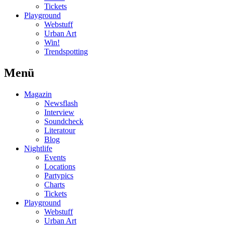
Tickets
Playground
Webstuff
Urban Art
Win!
Trendspotting
Menü
Magazin
Newsflash
Interview
Soundcheck
Literatour
Blog
Nightlife
Events
Locations
Partypics
Charts
Tickets
Playground
Webstuff
Urban Art