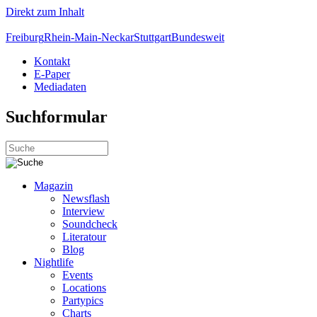
Direkt zum Inhalt
Freiburg
Rhein-Main-Neckar
Stuttgart
Bundesweit
Kontakt
E-Paper
Mediadaten
Suchformular
Magazin
Newsflash
Interview
Soundcheck
Literatour
Blog
Nightlife
Events
Locations
Partypics
Charts