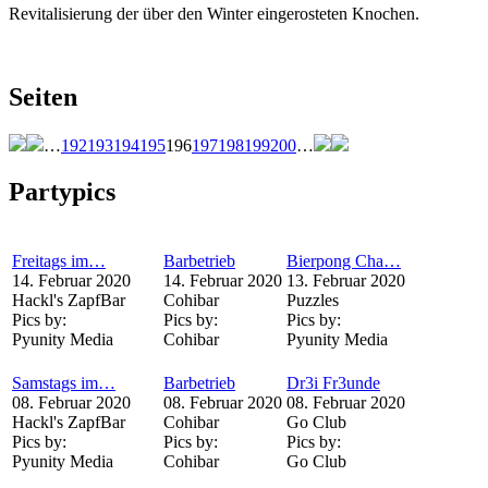
Revitalisierung der über den Winter eingerosteten Knochen.
Seiten
…
192
193
194
195
196
197
198
199
200
…
Partypics
Freitags im…
Barbetrieb
Bierpong Cha…
14. Februar 2020
14. Februar 2020
13. Februar 2020
Hackl's ZapfBar
Cohibar
Puzzles
Pics by:
Pics by:
Pics by:
Pyunity Media
Cohibar
Pyunity Media
Samstags im…
Barbetrieb
Dr3i Fr3unde
08. Februar 2020
08. Februar 2020
08. Februar 2020
Hackl's ZapfBar
Cohibar
Go Club
Pics by:
Pics by:
Pics by:
Pyunity Media
Cohibar
Go Club