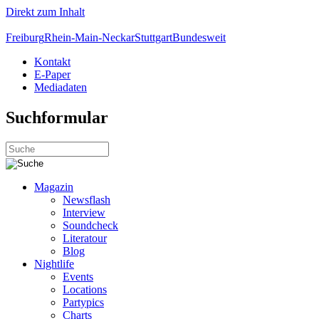
Direkt zum Inhalt
Freiburg
Rhein-Main-Neckar
Stuttgart
Bundesweit
Kontakt
E-Paper
Mediadaten
Suchformular
Magazin
Newsflash
Interview
Soundcheck
Literatour
Blog
Nightlife
Events
Locations
Partypics
Charts