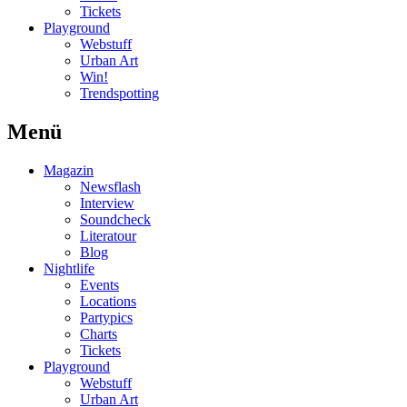
Tickets
Playground
Webstuff
Urban Art
Win!
Trendspotting
Menü
Magazin
Newsflash
Interview
Soundcheck
Literatour
Blog
Nightlife
Events
Locations
Partypics
Charts
Tickets
Playground
Webstuff
Urban Art