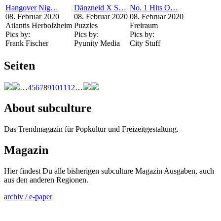
Hangover Nig…
Dänzneid X S…
No. 1 Hits O…
08. Februar 2020
08. Februar 2020
08. Februar 2020
Atlantis Herbolzheim
Puzzles
Freiraum
Pics by:
Pics by:
Pics by:
Frank Fischer
Pyunity Media
City Stuff
Seiten
…
4
5
6
7
8
9
10
11
12
…
About subculture
Das Trendmagazin für Popkultur und Freizeitgestaltung.
Magazin
Hier findest Du alle bisherigen subculture Magazin Ausgaben, auch
aus den anderen Regionen.
archiv / e-paper