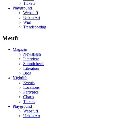
Tickets
Playground
Webstuff
Urban Art
Win!
Trendspotting
Menü
Magazin
Newsflash
Interview
Soundcheck
Literatour
Blog
Nightlife
Events
Locations
Partypics
Charts
Tickets
Playground
Webstuff
Urban Art