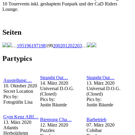
10 Tourevents inkl. geshaptem Funpark und der CaD Riders
Lounge.
Seiten
…
195
196
197
198
199
200
201
202
203
…
Partypics
Straight Out…
Straight Out…
Ausstellung:…
14. März 2020
13. März 2020
10. Oktober 2020
Universal D.O.G.
Universal D.O.G.
Secret Location
(Closed)
(Closed)
Pics by:
Pics by:
Pics by:
Fotogräfin Lisa
Justin Bäumle
Justin Bäumle
Gym Kenz ABI…
Bierpong Cha…
Barbetrieb
13. März 2020
12. März 2020
07. März 2020
Atlantis
Puzzles
Cohibar
Herbolzheim