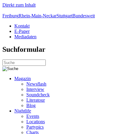
Direkt zum Inhalt
Freiburg
Rhein-Main-Neckar
Stuttgart
Bundesweit
Kontakt
E-Paper
Mediadaten
Suchformular
Magazin
Newsflash
Interview
Soundcheck
Literatour
Blog
Nightlife
Events
Locations
Partypics
Charts