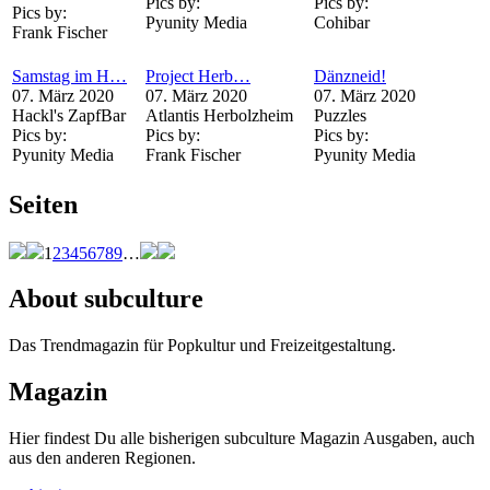
Pics by:
Pics by:
Pics by:
Pyunity Media
Cohibar
Frank Fischer
Samstag im H…
Project Herb…
Dänzneid!
07. März 2020
07. März 2020
07. März 2020
Hackl's ZapfBar
Atlantis Herbolzheim
Puzzles
Pics by:
Pics by:
Pics by:
Pyunity Media
Frank Fischer
Pyunity Media
Seiten
1
2
3
4
5
6
7
8
9
…
About subculture
Das Trendmagazin für Popkultur und Freizeitgestaltung.
Magazin
Hier findest Du alle bisherigen subculture Magazin Ausgaben, auch
aus den anderen Regionen.