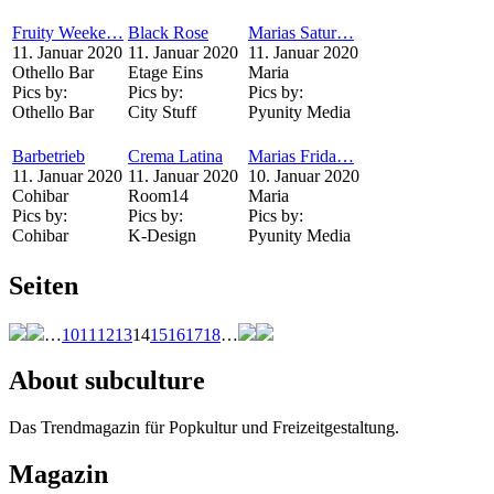
Fruity Weeke…
Black Rose
Marias Satur…
11. Januar 2020
11. Januar 2020
11. Januar 2020
Othello Bar
Etage Eins
Maria
Pics by:
Pics by:
Pics by:
Othello Bar
City Stuff
Pyunity Media
Barbetrieb
Crema Latina
Marias Frida…
11. Januar 2020
11. Januar 2020
10. Januar 2020
Cohibar
Room14
Maria
Pics by:
Pics by:
Pics by:
Cohibar
K-Design
Pyunity Media
Seiten
…
10
11
12
13
14
15
16
17
18
…
About subculture
Das Trendmagazin für Popkultur und Freizeitgestaltung.
Magazin