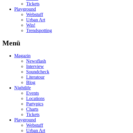
Tickets
Playground
Webstuff
Urban Art
Win!
Trendspotting
Menü
Magazin
Newsflash
Interview
Soundcheck
Literatour
Blog
Nightlife
Events
Locations
Partypics
Charts
Tickets
Playground
Webstuff
Urban Art