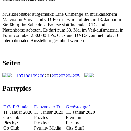
Musikliebhaber aufgemerkt: Eine Unmenge an musikalischem
Material in Vinyl- und CD-Format wird auf der am 13. Januar in
Straßburg im Salle de la Bourse stattfindenden CD- und
Plattenbörse geboten. Es darf zum 33. Mal im Verkaufsmaterial in
Form von über 250.000 LPs, CDs und DVDs von mehr als 30
internationalen Ausstellern gestöbert werden.
Seiten
…
197
198
199
200
201
202
203
204
205
…
Partypics
Dr3i Fr3unde
Dänzneid x D…
Großstadtgef…
11. Januar 2020
11. Januar 2020
11. Januar 2020
Go Club
Puzzles
Freiraum
Pics by:
Pics by:
Pics by:
Go Club
Pyunity Media
City Stuff