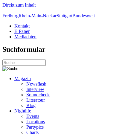
Direkt zum Inhalt
Freiburg
Rhein-Main-Neckar
Stuttgart
Bundesweit
Kontakt
E-Paper
Mediadaten
Suchformular
Magazin
Newsflash
Interview
Soundcheck
Literatour
Blog
Nightlife
Events
Locations
Partypics
Charts