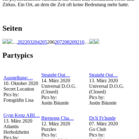
Zirkus. Ein Ort, an dem die Zeit oft keine Bedeutung mehr hatte.
Seiten
…
202
203
204
205
206
207
208
209
210
…
Partypics
Straight Out…
Straight Out…
Ausstellung:…
14. März 2020
13. März 2020
10. Oktober 2020
Universal D.O.G.
Universal D.O.G.
Secret Location
(Closed)
(Closed)
Pics by:
Pics by:
Pics by:
Fotogräfin Lisa
Justin Bäumle
Justin Bäumle
Gym Kenz ABI…
Bierpong Cha…
Dr3i Fr3unde
13. März 2020
12. März 2020
07. März 2020
Atlantis
Puzzles
Go Club
Herbolzheim
Pics by:
Pics by:
Pics by: