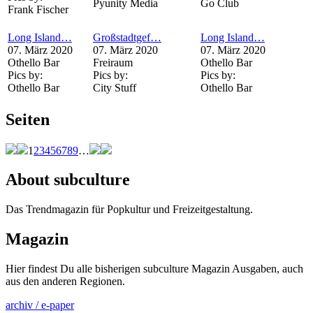
Pyunity Media
Go Club
Frank Fischer
Long Island…
Großstadtgef…
Long Island…
07. März 2020
07. März 2020
07. März 2020
Othello Bar
Freiraum
Othello Bar
Pics by:
Pics by:
Pics by:
Othello Bar
City Stuff
Othello Bar
Seiten
1
2
3
4
5
6
7
8
9
…
About subculture
Das Trendmagazin für Popkultur und Freizeitgestaltung.
Magazin
Hier findest Du alle bisherigen subculture Magazin Ausgaben, auch
aus den anderen Regionen.
archiv / e-paper