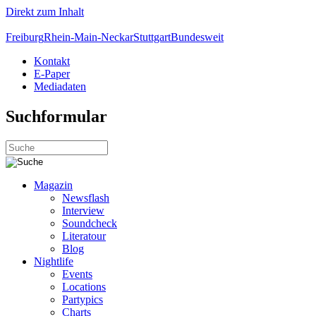
Direkt zum Inhalt
Freiburg
Rhein-Main-Neckar
Stuttgart
Bundesweit
Kontakt
E-Paper
Mediadaten
Suchformular
Magazin
Newsflash
Interview
Soundcheck
Literatour
Blog
Nightlife
Events
Locations
Partypics
Charts