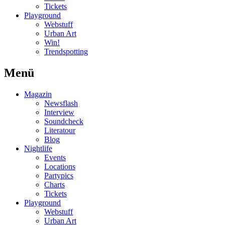
Tickets
Playground
Webstuff
Urban Art
Win!
Trendspotting
Menü
Magazin
Newsflash
Interview
Soundcheck
Literatour
Blog
Nightlife
Events
Locations
Partypics
Charts
Tickets
Playground
Webstuff
Urban Art