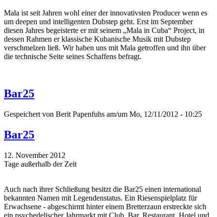
Mala ist seit Jahren wohl einer der innovativsten Producer wenn es
um deepen und intelligenten Dubstep geht. Erst im September
diesen Jahres begeisterte er mit seinem „Mala in Cuba“ Project, in
dessen Rahmen er klassische Kubanische Musik mit Dubstep
verschmelzen ließ. Wir haben uns mit Mala getroffen und ihn über
die technische Seite seines Schaffens befragt.
Bar25
Gespeichert von
Berit Papenfuhs
am/um Mo, 12/11/2012 - 10:25
Bar25
12. November 2012
Tage außerhalb der Zeit
Auch nach ihrer Schließung besitzt die Bar25 einen international
bekannten Namen mit Legendenstatus. Ein Riesenspielplatz für
Erwachsene - abgeschirmt hinter einem Bretterzaun erstreckte sich
ein psychedelischer Jahrmarkt mit Club, Bar, Restaurant, Hotel und