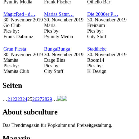
Pyunity Media
Frank Fischer
Othello Bar
MagicRed - d…
Marias Satur…
Die 2000er P…
30. November 2019
30. November 2019
30. November 2019
Go Club
Maria
Freiraum
Pics by:
Pics by:
Pics by:
Frank Dabrunz
Pyunity Media
City Stuff
Gran Fiesta
BungaBunga
Stadtliebe
30. November 2019
30. November 2019
30. November 2019
Mamita
Etage Eins
Room14
Pics by:
Pics by:
Pics by:
Mamita Club
City Stuff
K-Design
Seiten
…
21
22
23
24
25
26
27
28
29
…
About subculture
Das Trendmagazin für Popkultur und Freizeitgestaltung.
Magazin