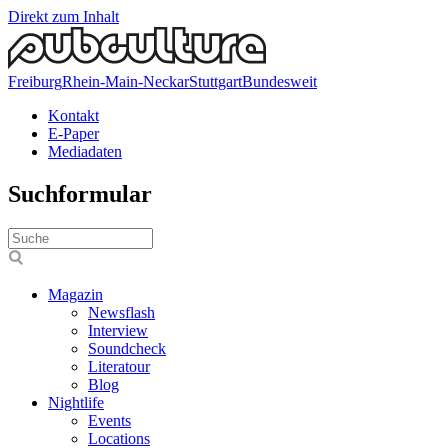
Direkt zum Inhalt
Freiburg
Rhein-Main-Neckar
Stuttgart
Bundesweit
Kontakt
E-Paper
Mediadaten
Suchformular
Magazin
Newsflash
Interview
Soundcheck
Literatour
Blog
Nightlife
Events
Locations