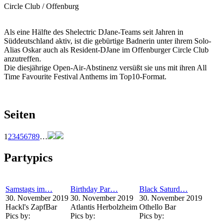
Circle Club / Offenburg
Als eine Hälfte des Shelectric DJane-Teams seit Jahren in
Süddeutschland aktiv, ist die gebürtige Badnerin unter ihrem Solo-
Alias Oskar auch als Resident-DJane im Offenburger Circle Club
anzutreffen.
Die diesjährige Open-Air-Abstinenz versüßt sie uns mit ihren All
Time Favourite Festival Anthems im Top10-Format.
Seiten
1
2
3
4
5
6
7
8
9
…
Partypics
Samstags im…
Birthday Par…
Black Saturd…
30. November 2019
30. November 2019
30. November 2019
Hackl's ZapfBar
Atlantis Herbolzheim
Othello Bar
Pics by:
Pics by:
Pics by: