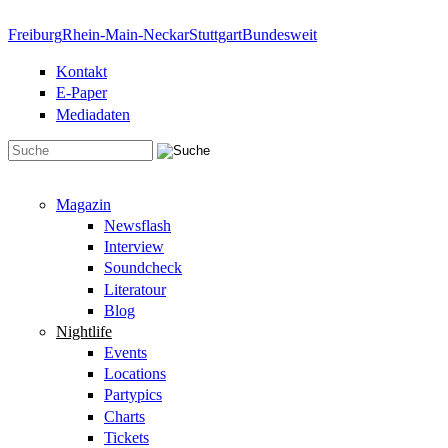
Direkt zum Inhalt
Freiburg
Rhein-Main-Neckar
Stuttgart
Bundesweit
Kontakt
E-Paper
Mediadaten
Suchformular
Magazin
Newsflash
Interview
Soundcheck
Literatour
Blog
Nightlife
Events
Locations
Partypics
Charts
Tickets