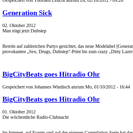
Gespeichert von
Thorsten Leucht
am/um Di, 02/10/2012 - 09:26
Generation Sick
02. Oktober 2012
Man trägt jetzt Dubstep
Bereits auf zahlreichen Partys gesichtet, das neue Modelabel [Gener
provokanten „Sex, Drugs, Dubstep“-Print bis zum crazy „Dirty Lazer
BigCityBeats goes Hitradio Ohr
Gespeichert von
Johannes Windisch
am/um Mo, 01/10/2012 - 16:44
BigCityBeats goes Hitradio Ohr
01. Oktober 2012
Die wöchentliche Radio-Clubnacht
Im Internet, auf Events und auf der eigenen Compilation-Serie hat da