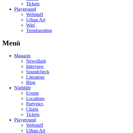
Tickets
Playground
Webstuff
Urban Art
Win!
Trendspotting
Menü
Magazin
Newsflash
Interview
Soundcheck
Literatour
Blog
Nightlife
Events
Locations
Partypics
Charts
Tickets
Playground
Webstuff
Urban Art