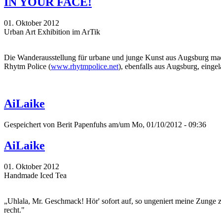
IN YOUR FACE!
01. Oktober 2012
Urban Art Exhibition im ArTik
Die Wanderausstellung für urbane und junge Kunst aus Augsburg mac
Rhytm Police (
www.rhytmpolice.net
), ebenfalls aus Augsburg, eing
AiLaike
Gespeichert von
Berit Papenfuhs
am/um Mo, 01/10/2012 - 09:36
AiLaike
01. Oktober 2012
Handmade Iced Tea
„Uhlala, Mr. Geschmack! Hör' sofort auf, so ungeniert meine Zunge zu
recht."