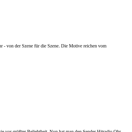
hr - von der Szene für die Szene. Die Motive reichen vom
 wie vor größter Beliebtheit. Nun hat man den Sender Hitradio Ohr