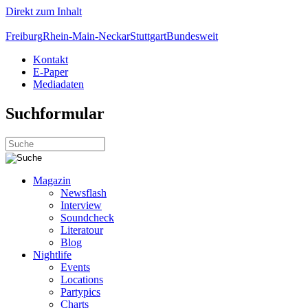
Direkt zum Inhalt
Freiburg
Rhein-Main-Neckar
Stuttgart
Bundesweit
Kontakt
E-Paper
Mediadaten
Suchformular
Magazin
Newsflash
Interview
Soundcheck
Literatour
Blog
Nightlife
Events
Locations
Partypics
Charts