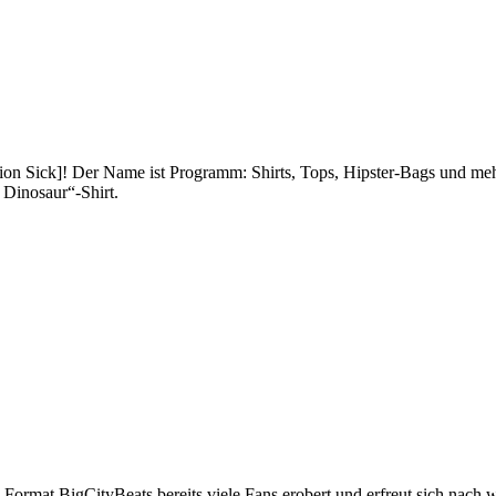
ation Sick]! Der Name ist Programm: Shirts, Tops, Hipster-Bags und me
 Dinosaur“-Shirt.
s Format BigCityBeats bereits viele Fans erobert und erfreut sich nach