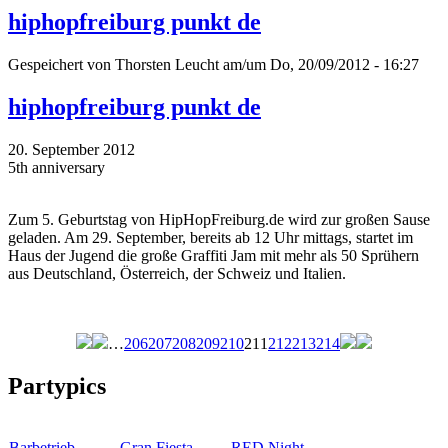
hiphopfreiburg punkt de
Gespeichert von
Thorsten Leucht
am/um Do, 20/09/2012 - 16:27
hiphopfreiburg punkt de
20. September 2012
5th anniversary
Zum 5. Geburtstag von HipHopFreiburg.de wird zur großen Sause
geladen. Am 29. September, bereits ab 12 Uhr mittags, startet im
Haus der Jugend die große Graffiti Jam mit mehr als 50 Sprühern
aus Deutschland, Österreich, der Schweiz und Italien.
…
206
207
208
209
210
211
212
213
214
Seiten
Partypics
Barbetrieb
Gran Fiesta…
RED Night