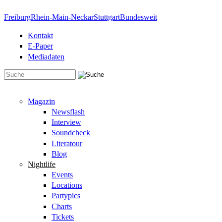
Direkt zum Inhalt
Freiburg
Rhein-Main-Neckar
Stuttgart
Bundesweit
Kontakt
E-Paper
Mediadaten
Suchformular
Magazin
Newsflash
Interview
Soundcheck
Literatour
Blog
Nightlife
Events
Locations
Partypics
Charts
Tickets