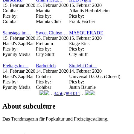
15. Februar 2020
15. Februar 2020
15. Februar 2020
Cohibar
Mamita
Atlantis Herbolzheim
Pics by:
Pics by:
Pics by:
Cohibar
Mamita Club
Frank Fischer
Samstags im…
Sweet Clubso…
MASQUERADE
15. Februar 2020
15. Februar 2020
15. Februar 2020
Hackl's ZapfBar
Freiraum
Etage Eins
Pics by:
Pics by:
Pics by:
Pyunity Media
City Stuff
City Stuff
Freitags im…
Barbetrieb
Straight Out…
14. Februar 2020
14. Februar 2020
14. Februar 2020
Hackl's ZapfBar
Cohibar
Universal D.O.G. (Closed)
Pics by:
Pics by:
Pics by:
Pyunity Media
Cohibar
Justin Bäumle
…
3
4
5
6
7
8
9
10
11
…
Seiten
About subculture
Das Trendmagazin für Popkultur und Freizeitgestaltung.