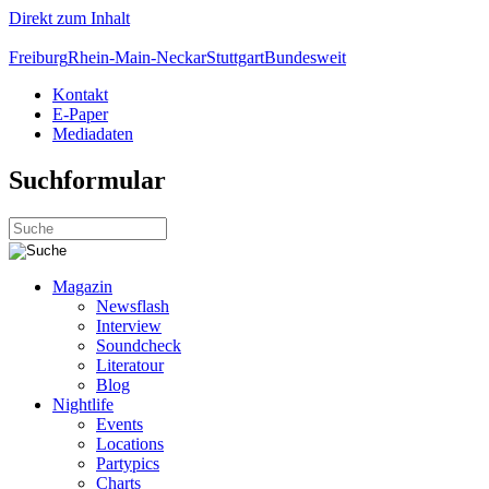
Direkt zum Inhalt
Freiburg
Rhein-Main-Neckar
Stuttgart
Bundesweit
Kontakt
E-Paper
Mediadaten
Suchformular
Magazin
Newsflash
Interview
Soundcheck
Literatour
Blog
Nightlife
Events
Locations
Partypics
Charts