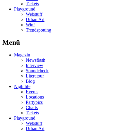
Tickets
Playground
Webstuff
Urban Art
Win!
Trendspotting
Menü
Magazin
Newsflash
Interview
Soundcheck
Literatour
Blog
Nightlife
Events
Locations
Partypics
Charts
Tickets
Playground
Webstuff
Urban Art