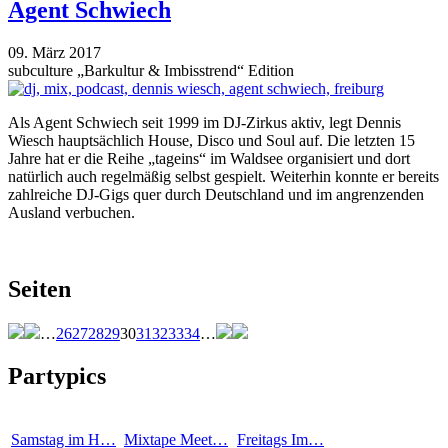
Agent Schwiech
09. März 2017
subculture „Barkultur & Imbisstrend“ Edition
Als Agent Schwiech seit 1999 im DJ-Zirkus aktiv, legt Dennis
Wiesch hauptsächlich House, Disco und Soul auf. Die letzten 15
Jahre hat er die Reihe „tageins“ im Waldsee organisiert und dort
natürlich auch regelmäßig selbst gespielt. Weiterhin konnte er bereits
zahlreiche DJ-Gigs quer durch Deutschland und im angrenzenden
Ausland verbuchen.
Seiten
…
26
27
28
29
30
31
32
33
34
…
Partypics
Samstag im H…
Mixtape Meet…
Freitags Im…