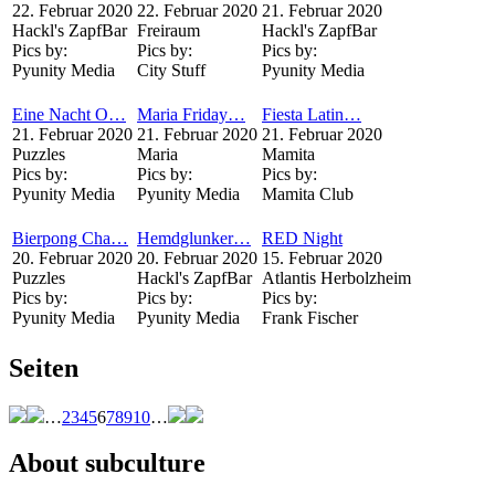
22. Februar 2020
22. Februar 2020
21. Februar 2020
Hackl's ZapfBar
Freiraum
Hackl's ZapfBar
Pics by:
Pics by:
Pics by:
Pyunity Media
City Stuff
Pyunity Media
Eine Nacht O…
Maria Friday…
Fiesta Latin…
21. Februar 2020
21. Februar 2020
21. Februar 2020
Puzzles
Maria
Mamita
Pics by:
Pics by:
Pics by:
Pyunity Media
Pyunity Media
Mamita Club
Bierpong Cha…
Hemdglunker…
RED Night
20. Februar 2020
20. Februar 2020
15. Februar 2020
Puzzles
Hackl's ZapfBar
Atlantis Herbolzheim
Pics by:
Pics by:
Pics by:
Pyunity Media
Pyunity Media
Frank Fischer
Seiten
…
2
3
4
5
6
7
8
9
10
…
About subculture