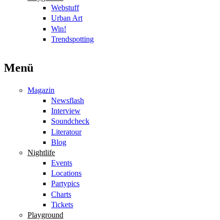
Webstuff
Urban Art
Win!
Trendspotting
Menü
Magazin
Newsflash
Interview
Soundcheck
Literatour
Blog
Nightlife
Events
Locations
Partypics
Charts
Tickets
Playground