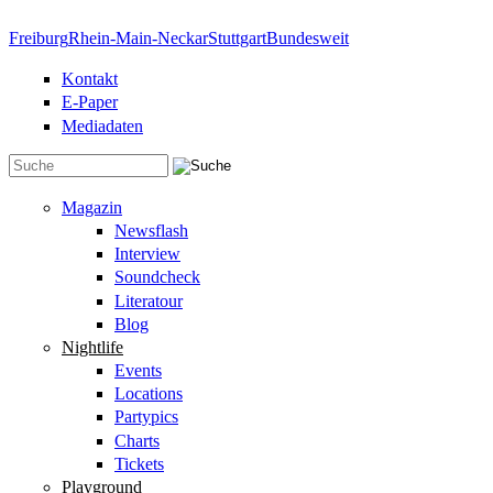
Direkt zum Inhalt
Freiburg
Rhein-Main-Neckar
Stuttgart
Bundesweit
Kontakt
E-Paper
Mediadaten
Suchformular
Magazin
Newsflash
Interview
Soundcheck
Literatour
Blog
Nightlife
Events
Locations
Partypics
Charts
Tickets
Playground