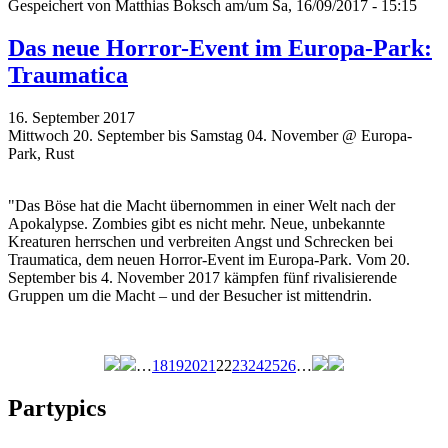
Gespeichert von
Matthias Boksch
am/um Sa, 16/09/2017 - 15:15
Das neue Horror-Event im Europa-Park:
Traumatica
16. September 2017
Mittwoch 20. September bis Samstag 04. November @ Europa-
Park, Rust
"Das Böse hat die Macht übernommen in einer Welt nach der
Apokalypse. Zombies gibt es nicht mehr. Neue, unbekannte
Kreaturen herrschen und verbreiten Angst und Schrecken bei
Traumatica, dem neuen Horror-Event im Europa-Park. Vom 20.
September bis 4. November 2017 kämpfen fünf rivalisierende
Gruppen um die Macht – und der Besucher ist mittendrin.
…
18
19
20
21
22
23
24
25
26
…
Seiten
Partypics