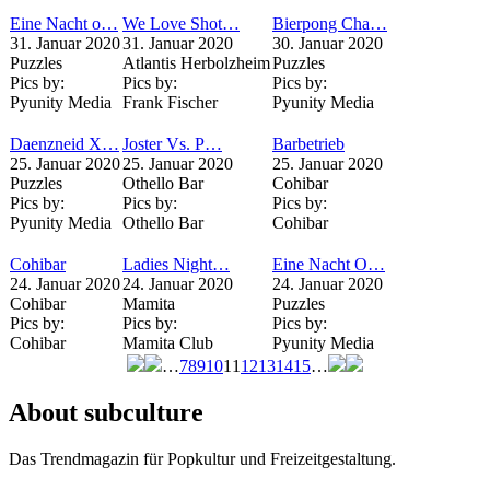
Eine Nacht o…
We Love Shot…
Bierpong Cha…
31. Januar 2020
31. Januar 2020
30. Januar 2020
Puzzles
Atlantis Herbolzheim
Puzzles
Pics by:
Pics by:
Pics by:
Pyunity Media
Frank Fischer
Pyunity Media
Daenzneid X…
Joster Vs. P…
Barbetrieb
25. Januar 2020
25. Januar 2020
25. Januar 2020
Puzzles
Othello Bar
Cohibar
Pics by:
Pics by:
Pics by:
Pyunity Media
Othello Bar
Cohibar
Cohibar
Ladies Night…
Eine Nacht O…
24. Januar 2020
24. Januar 2020
24. Januar 2020
Cohibar
Mamita
Puzzles
Pics by:
Pics by:
Pics by:
Cohibar
Mamita Club
Pyunity Media
…
7
8
9
10
11
12
13
14
15
…
Seiten
About subculture
Das Trendmagazin für Popkultur und Freizeitgestaltung.