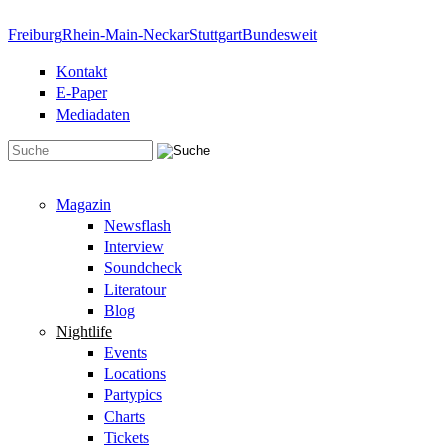
Direkt zum Inhalt
Freiburg
Rhein-Main-Neckar
Stuttgart
Bundesweit
Kontakt
E-Paper
Mediadaten
Suchformular
Magazin
Newsflash
Interview
Soundcheck
Literatour
Blog
Nightlife
Events
Locations
Partypics
Charts
Tickets