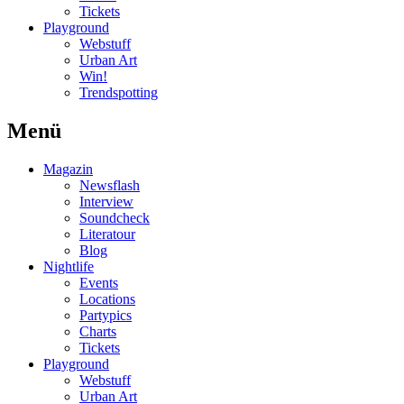
Tickets
Playground
Webstuff
Urban Art
Win!
Trendspotting
Menü
Magazin
Newsflash
Interview
Soundcheck
Literatour
Blog
Nightlife
Events
Locations
Partypics
Charts
Tickets
Playground
Webstuff
Urban Art