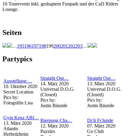
10 Tourevents inkl. geshaptem Funpark und der CaD Riders
Lounge.
Seiten
…
195
196
197
198
199
200
201
202
203
…
Partypics
Straight Out…
Straight Out…
Ausstellung:…
14. März 2020
13. März 2020
10. Oktober 2020
Universal D.O.G.
Universal D.O.G.
Secret Location
(Closed)
(Closed)
Pics by:
Pics by:
Pics by:
Fotogräfin Lisa
Justin Bäumle
Justin Bäumle
Gym Kenz ABI…
Bierpong Cha…
Dr3i Fr3unde
13. März 2020
12. März 2020
07. März 2020
Atlantis
Puzzles
Go Club
Herbolzheim