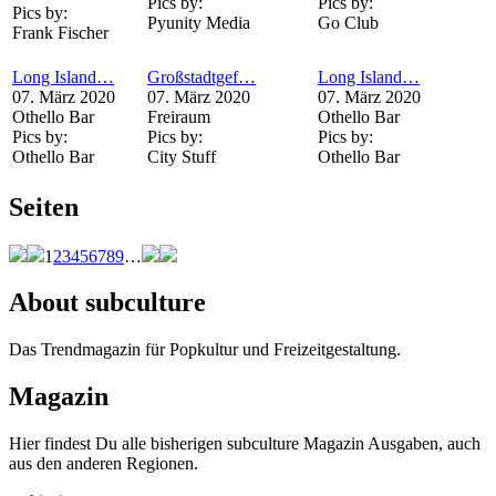
Pics by:
Pics by:
Pics by:
Pyunity Media
Go Club
Frank Fischer
Long Island…
Großstadtgef…
Long Island…
07. März 2020
07. März 2020
07. März 2020
Othello Bar
Freiraum
Othello Bar
Pics by:
Pics by:
Pics by:
Othello Bar
City Stuff
Othello Bar
Seiten
1
2
3
4
5
6
7
8
9
…
About subculture
Das Trendmagazin für Popkultur und Freizeitgestaltung.
Magazin
Hier findest Du alle bisherigen subculture Magazin Ausgaben, auch
aus den anderen Regionen.