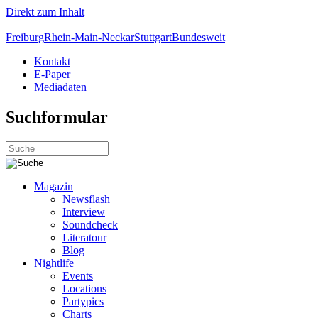
Direkt zum Inhalt
Freiburg
Rhein-Main-Neckar
Stuttgart
Bundesweit
Kontakt
E-Paper
Mediadaten
Suchformular
Magazin
Newsflash
Interview
Soundcheck
Literatour
Blog
Nightlife
Events
Locations
Partypics
Charts