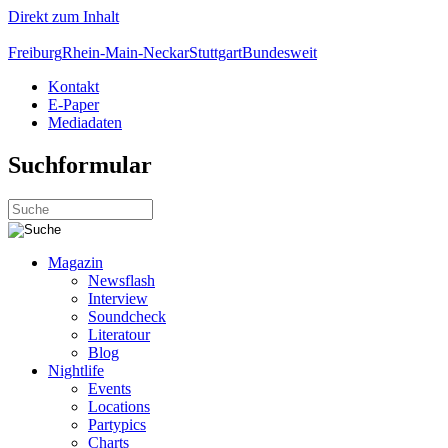
Direkt zum Inhalt
Freiburg
Rhein-Main-Neckar
Stuttgart
Bundesweit
Kontakt
E-Paper
Mediadaten
Suchformular
Magazin
Newsflash
Interview
Soundcheck
Literatour
Blog
Nightlife
Events
Locations
Partypics
Charts