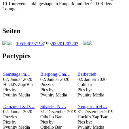
10 Tourevents inkl. geshaptem Funpark und der CaD Riders
Lounge.
Seiten
…
195
196
197
198
199
200
201
202
203
…
Partypics
Samstags im…
Bierpong Cha…
Barbetrieb
02. Januar 2020
02. Januar 2020
02. Januar 2020
Hackl's ZapfBar
Puzzles
Cohibar
Pics by:
Pics by:
Pics by:
Pyunity Media
Pyunity Media
Pyunity Media
Dänzneid X D…
Silvester Ni…
Neujahr im H…
02. Januar 2020
31. Dezember 2019
31. Dezember 2019
Puzzles
Othello Bar
Hackl's ZapfBar
Pics by:
Pics by:
Pics by:
Pyunity Media
Othello Bar
Pyunity Media