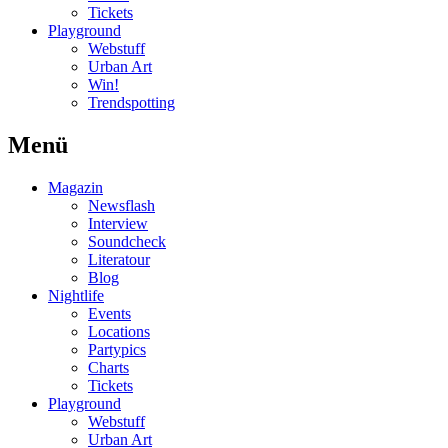
Tickets
Playground
Webstuff
Urban Art
Win!
Trendspotting
Menü
Magazin
Newsflash
Interview
Soundcheck
Literatour
Blog
Nightlife
Events
Locations
Partypics
Charts
Tickets
Playground
Webstuff
Urban Art