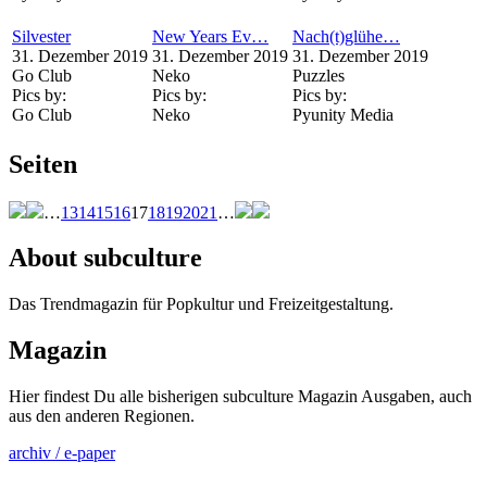
Silvester
New Years Ev…
Nach(t)glühe…
31. Dezember 2019
31. Dezember 2019
31. Dezember 2019
Go Club
Neko
Puzzles
Pics by:
Pics by:
Pics by:
Go Club
Neko
Pyunity Media
Seiten
…
13
14
15
16
17
18
19
20
21
…
About subculture
Das Trendmagazin für Popkultur und Freizeitgestaltung.
Magazin
Hier findest Du alle bisherigen subculture Magazin Ausgaben, auch
aus den anderen Regionen.
archiv / e-paper